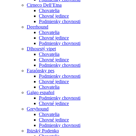
Cirneco Dell’Etna
Chovatelia
Chovné jedince
Podmienky chovnosti
Deerhound
Chovatelia
Chovné jedince
Podmienky chovnosti
Dlhosrstý vipet
Chovatelia
Chovné jedince
Podmienky chovnosti
Faraónsky pes
Podmienky chovnosti
Chovné jedince
Chovatelia
Galgo español
Podmienky chovnosti
Chovné jedince
Greyhound
Chovatelia
Chovné jedince
Podmienky chovnosti
Ibizský Podenko