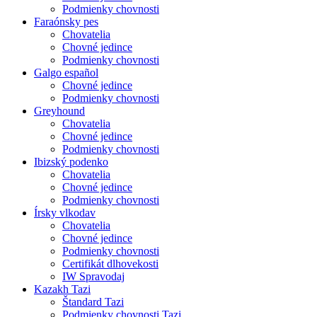
Podmienky chovnosti
Faraónsky pes
Chovatelia
Chovné jedince
Podmienky chovnosti
Galgo español
Chovné jedince
Podmienky chovnosti
Greyhound
Chovatelia
Chovné jedince
Podmienky chovnosti
Ibizský podenko
Chovatelia
Chovné jedince
Podmienky chovnosti
Írsky vlkodav
Chovatelia
Chovné jedince
Podmienky chovnosti
Certifikát dlhovekosti
IW Spravodaj
Kazakh Tazi
Štandard Tazi
Podmienky chovnosti Tazi