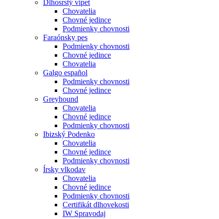
Dlhosrstý vipet
Chovatelia
Chovné jedince
Podmienky chovnosti
Faraónsky pes
Podmienky chovnosti
Chovné jedince
Chovatelia
Galgo español
Podmienky chovnosti
Chovné jedince
Greyhound
Chovatelia
Chovné jedince
Podmienky chovnosti
Ibizský Podenko
Chovatelia
Chovné jedince
Podmienky chovnosti
Írsky vlkodav
Chovatelia
Chovné jedince
Podmienky chovnosti
Certifikát dlhovekosti
IW Spravodaj