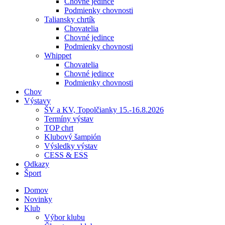
Chovné jedince
Podmienky chovnosti
Taliansky chrtík
Chovatelia
Chovné jedince
Podmienky chovnosti
Whippet
Chovatelia
Chovné jedince
Podmienky chovnosti
Chov
Výstavy
ŠV a KV, Topolčianky 15.-16.8.2026
Termíny výstav
TOP chrt
Klubový šampión
Výsledky výstav
CESS & ESS
Odkazy
Šport
Domov
Novinky
Klub
Výbor klubu