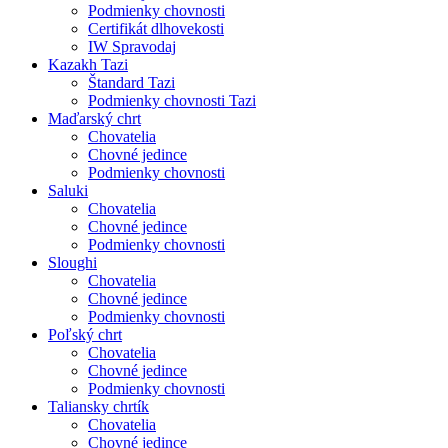
Podmienky chovnosti
Certifikát dlhovekosti
IW Spravodaj
Kazakh Tazi
Štandard Tazi
Podmienky chovnosti Tazi
Maďarský chrt
Chovatelia
Chovné jedince
Podmienky chovnosti
Saluki
Chovatelia
Chovné jedince
Podmienky chovnosti
Sloughi
Chovatelia
Chovné jedince
Podmienky chovnosti
Poľský chrt
Chovatelia
Chovné jedince
Podmienky chovnosti
Taliansky chrtík
Chovatelia
Chovné jedince