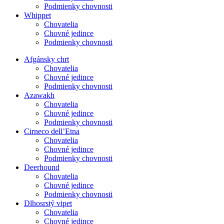
Podmienky chovnosti
Whippet
Chovatelia
Chovné jedince
Podmienky chovnosti
Afgánsky chrt
Chovatelia
Chovné jedince
Podmienky chovnosti
Azawakh
Chovatelia
Chovné jedince
Podmienky chovnosti
Cirneco dell’Etna
Chovatelia
Chovné jedince
Podmienky chovnosti
Deerhound
Chovatelia
Chovné jedince
Podmienky chovnosti
Dlhosrstý vipet
Chovatelia
Chovné jedince