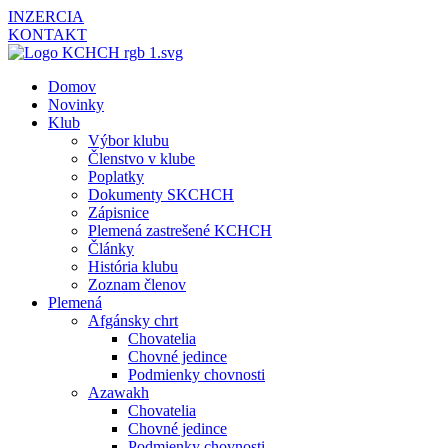
INZERCIA
KONTAKT
Domov
Novinky
Klub
Výbor klubu
Členstvo v klube
Poplatky
Dokumenty SKCHCH
Zápisnice
Plemená zastrešené KCHCH
Články
História klubu
Zoznam členov
Plemená
Afgánsky chrt
Chovatelia
Chovné jedince
Podmienky chovnosti
Azawakh
Chovatelia
Chovné jedince
Podmienky chovnosti