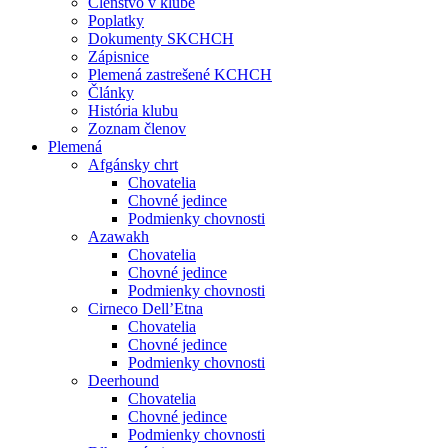
Členstvo v klube
Poplatky
Dokumenty SKCHCH
Zápisnice
Plemená zastrešené KCHCH
Články
História klubu
Zoznam členov
Plemená
Afgánsky chrt
Chovatelia
Chovné jedince
Podmienky chovnosti
Azawakh
Chovatelia
Chovné jedince
Podmienky chovnosti
Cirneco Dell’Etna
Chovatelia
Chovné jedince
Podmienky chovnosti
Deerhound
Chovatelia
Chovné jedince
Podmienky chovnosti