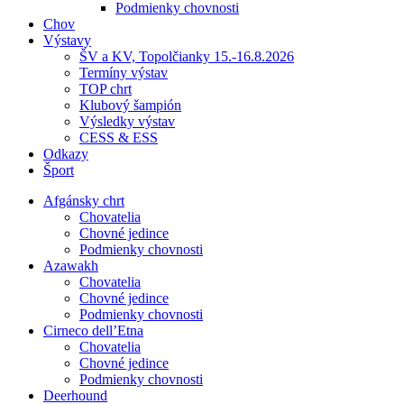
Podmienky chovnosti
Chov
Výstavy
ŠV a KV, Topolčianky 15.-16.8.2026
Termíny výstav
TOP chrt
Klubový šampión
Výsledky výstav
CESS & ESS
Odkazy
Šport
Afgánsky chrt
Chovatelia
Chovné jedince
Podmienky chovnosti
Azawakh
Chovatelia
Chovné jedince
Podmienky chovnosti
Cirneco dell’Etna
Chovatelia
Chovné jedince
Podmienky chovnosti
Deerhound