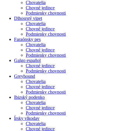
Chovatelia
Chovné jedince
Podmienky chovnosti
Dlhosrstý vipet
Chovatelia
Chovné jedince
Podmienky chovnosti
Faraónsky pes
Chovatelia
Chovné jedince
Podmienky chovnosti
Galgo español
Chovné jedince
Podmienky chovnosti
Greyhound
Chovatelia
Chovné jedince
Podmienky chovnosti
Ibizský podenko
Chovatelia
Chovné jedince
Podmienky chovnosti
Írsky vlkodav
Chovatelia
Chovné jedince