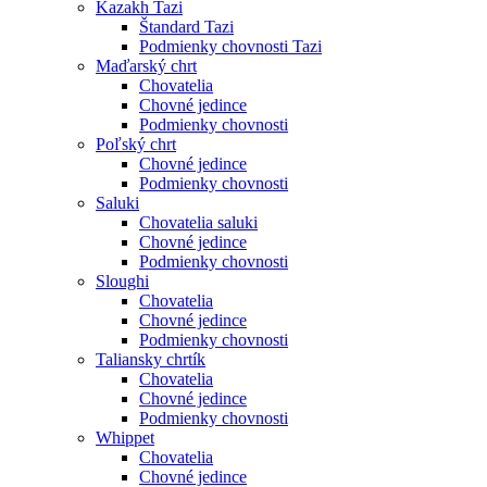
Kazakh Tazi
Štandard Tazi
Podmienky chovnosti Tazi
Maďarský chrt
Chovatelia
Chovné jedince
Podmienky chovnosti
Poľský chrt
Chovné jedince
Podmienky chovnosti
Saluki
Chovatelia saluki
Chovné jedince
Podmienky chovnosti
Sloughi
Chovatelia
Chovné jedince
Podmienky chovnosti
Taliansky chrtík
Chovatelia
Chovné jedince
Podmienky chovnosti
Whippet
Chovatelia
Chovné jedince