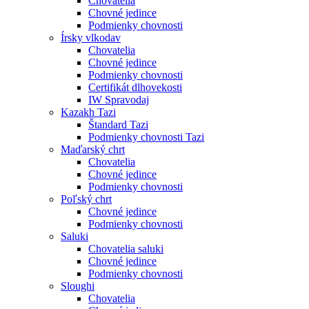
Chovatelia
Chovné jedince
Podmienky chovnosti
Írsky vlkodav
Chovatelia
Chovné jedince
Podmienky chovnosti
Certifikát dlhovekosti
IW Spravodaj
Kazakh Tazi
Štandard Tazi
Podmienky chovnosti Tazi
Maďarský chrt
Chovatelia
Chovné jedince
Podmienky chovnosti
Poľský chrt
Chovné jedince
Podmienky chovnosti
Saluki
Chovatelia saluki
Chovné jedince
Podmienky chovnosti
Sloughi
Chovatelia