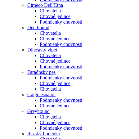
Cirneco Dell’Etna
Chovatelia
Chovné jedince
Podmienky chovnosti
Deerhound
Chovatelia
Chovné jedince
Podmienky chovnosti
Dlhosrstý vipet
Chovatelia
Chovné jedince
Podmienky chovnosti
Faraónsky pes
Podmienky chovnosti
Chovné jedince
Chovatelia
Galgo español
Podmienky chovnosti
Chovné jedince
Greyhound
Chovatelia
Chovné jedince
Podmienky chovnosti
Ibizský Podenko