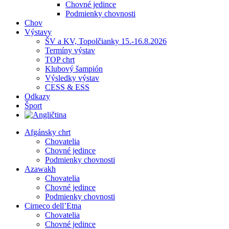
Chovné jedince
Podmienky chovnosti
Chov
Výstavy
ŠV a KV, Topolčianky 15.-16.8.2026
Termíny výstav
TOP chrt
Klubový šampión
Výsledky výstav
CESS & ESS
Odkazy
Šport
Afgánsky chrt
Chovatelia
Chovné jedince
Podmienky chovnosti
Azawakh
Chovatelia
Chovné jedince
Podmienky chovnosti
Cirneco dell’Etna
Chovatelia
Chovné jedince