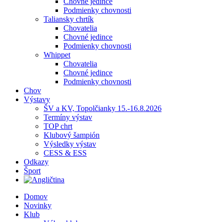
Chovné jedince
Podmienky chovnosti
Taliansky chrtík
Chovatelia
Chovné jedince
Podmienky chovnosti
Whippet
Chovatelia
Chovné jedince
Podmienky chovnosti
Chov
Výstavy
ŠV a KV, Topolčianky 15.-16.8.2026
Termíny výstav
TOP chrt
Klubový šampión
Výsledky výstav
CESS & ESS
Odkazy
Šport
Domov
Novinky
Klub