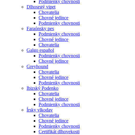
Podmienky chovnosti
Dlhosrstý vipet
Chovatelia
Chovné jedince
Podmienky chovnosti
Faraónsky pes
Podmienky chovnosti
Chovné jedince
Chovatelia
Galgo español
Podmienky chovnosti
Chovné jedince
Greyhound
Chovatelia
Chovné jedince
Podmienky chovnosti
Ibizský Podenko
Chovatelia
Chovné jedince
Podmienky chovnosti
Írsky vlkodav
Chovatelia
Chovné jedince
Podmienky chovnosti
Certifikát dlhovekosti