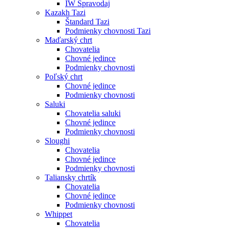
IW Spravodaj
Kazakh Tazi
Štandard Tazi
Podmienky chovnosti Tazi
Maďarský chrt
Chovatelia
Chovné jedince
Podmienky chovnosti
Poľský chrt
Chovné jedince
Podmienky chovnosti
Saluki
Chovatelia saluki
Chovné jedince
Podmienky chovnosti
Sloughi
Chovatelia
Chovné jedince
Podmienky chovnosti
Taliansky chrtík
Chovatelia
Chovné jedince
Podmienky chovnosti
Whippet
Chovatelia