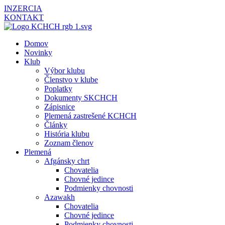
INZERCIA
KONTAKT
Domov
Novinky
Klub
Výbor klubu
Členstvo v klube
Poplatky
Dokumenty SKCHCH
Zápisnice
Plemená zastrešené KCHCH
Články
História klubu
Zoznam členov
Plemená
Afgánsky chrt
Chovatelia
Chovné jedince
Podmienky chovnosti
Azawakh
Chovatelia
Chovné jedince
Podmienky chovnosti