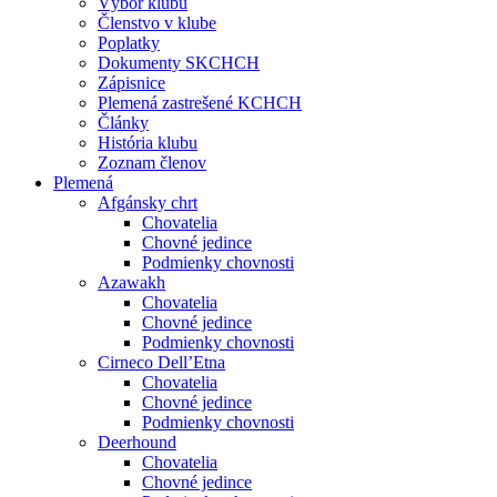
Výbor klubu
Členstvo v klube
Poplatky
Dokumenty SKCHCH
Zápisnice
Plemená zastrešené KCHCH
Články
História klubu
Zoznam členov
Plemená
Afgánsky chrt
Chovatelia
Chovné jedince
Podmienky chovnosti
Azawakh
Chovatelia
Chovné jedince
Podmienky chovnosti
Cirneco Dell’Etna
Chovatelia
Chovné jedince
Podmienky chovnosti
Deerhound
Chovatelia
Chovné jedince