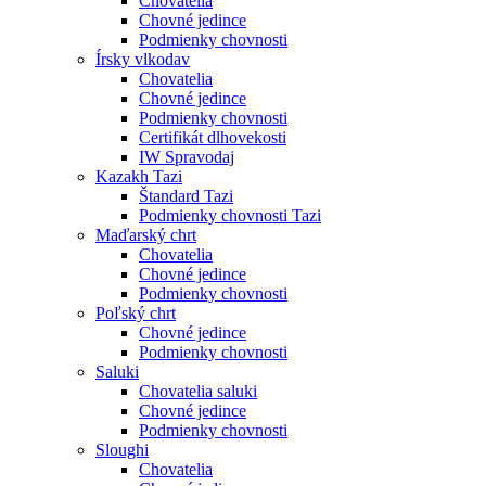
Chovatelia
Chovné jedince
Podmienky chovnosti
Írsky vlkodav
Chovatelia
Chovné jedince
Podmienky chovnosti
Certifikát dlhovekosti
IW Spravodaj
Kazakh Tazi
Štandard Tazi
Podmienky chovnosti Tazi
Maďarský chrt
Chovatelia
Chovné jedince
Podmienky chovnosti
Poľský chrt
Chovné jedince
Podmienky chovnosti
Saluki
Chovatelia saluki
Chovné jedince
Podmienky chovnosti
Sloughi
Chovatelia