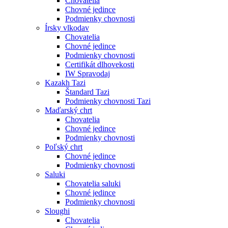
Chovatelia
Chovné jedince
Podmienky chovnosti
Írsky vlkodav
Chovatelia
Chovné jedince
Podmienky chovnosti
Certifikát dlhovekosti
IW Spravodaj
Kazakh Tazi
Štandard Tazi
Podmienky chovnosti Tazi
Maďarský chrt
Chovatelia
Chovné jedince
Podmienky chovnosti
Poľský chrt
Chovné jedince
Podmienky chovnosti
Saluki
Chovatelia saluki
Chovné jedince
Podmienky chovnosti
Sloughi
Chovatelia