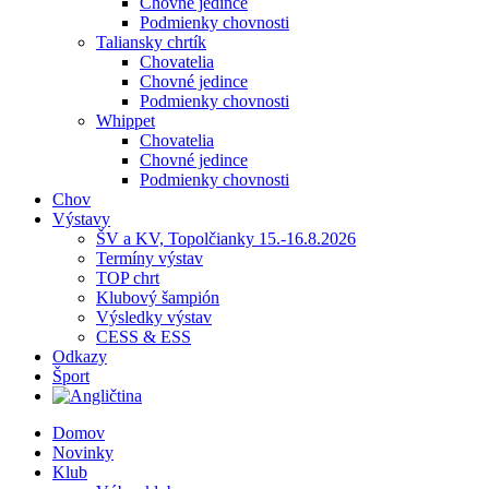
Chovné jedince
Podmienky chovnosti
Taliansky chrtík
Chovatelia
Chovné jedince
Podmienky chovnosti
Whippet
Chovatelia
Chovné jedince
Podmienky chovnosti
Chov
Výstavy
ŠV a KV, Topolčianky 15.-16.8.2026
Termíny výstav
TOP chrt
Klubový šampión
Výsledky výstav
CESS & ESS
Odkazy
Šport
Domov
Novinky
Klub