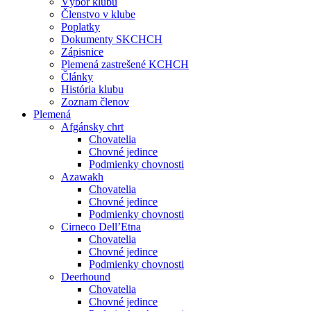
Výbor klubu
Členstvo v klube
Poplatky
Dokumenty SKCHCH
Zápisnice
Plemená zastrešené KCHCH
Články
História klubu
Zoznam členov
Plemená
Afgánsky chrt
Chovatelia
Chovné jedince
Podmienky chovnosti
Azawakh
Chovatelia
Chovné jedince
Podmienky chovnosti
Cirneco Dell’Etna
Chovatelia
Chovné jedince
Podmienky chovnosti
Deerhound
Chovatelia
Chovné jedince