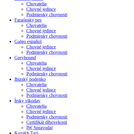
Chovatelia
Chovné jedince
Podmienky chovnosti
Faraónsky pes
Chovatelia
Chovné jedince
Podmienky chovnosti
Galgo español
Chovné jedince
Podmienky chovnosti
Greyhound
Chovatelia
Chovné jedince
Podmienky chovnosti
Ibizský podenko
Chovatelia
Chovné jedince
Podmienky chovnosti
Írsky vlkodav
Chovatelia
Chovné jedince
Podmienky chovnosti
Certifikát dlhovekosti
IW Spravodaj
Kazakh Tazi