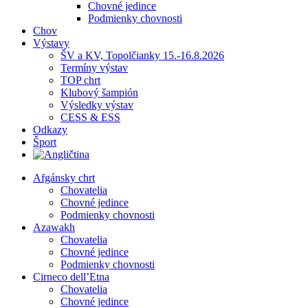
Chovné jedince
Podmienky chovnosti
Chov
Výstavy
ŠV a KV, Topolčianky 15.-16.8.2026
Termíny výstav
TOP chrt
Klubový šampión
Výsledky výstav
CESS & ESS
Odkazy
Šport
Afgánsky chrt
Chovatelia
Chovné jedince
Podmienky chovnosti
Azawakh
Chovatelia
Chovné jedince
Podmienky chovnosti
Cirneco dell’Etna
Chovatelia
Chovné jedince