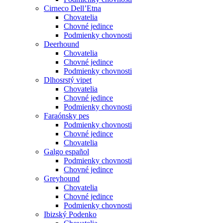
Cirneco Dell’Etna
Chovatelia
Chovné jedince
Podmienky chovnosti
Deerhound
Chovatelia
Chovné jedince
Podmienky chovnosti
Dlhosrstý vipet
Chovatelia
Chovné jedince
Podmienky chovnosti
Faraónsky pes
Podmienky chovnosti
Chovné jedince
Chovatelia
Galgo español
Podmienky chovnosti
Chovné jedince
Greyhound
Chovatelia
Chovné jedince
Podmienky chovnosti
Ibizský Podenko