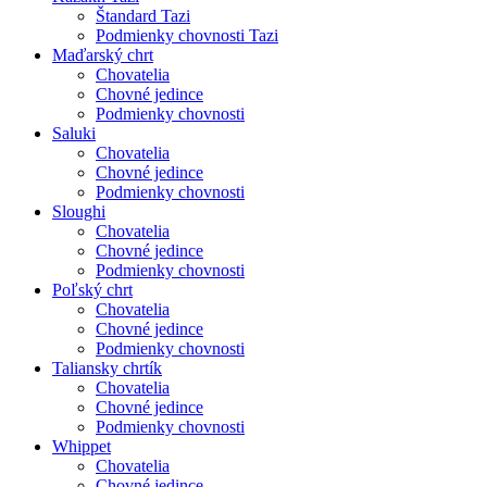
Štandard Tazi
Podmienky chovnosti Tazi
Maďarský chrt
Chovatelia
Chovné jedince
Podmienky chovnosti
Saluki
Chovatelia
Chovné jedince
Podmienky chovnosti
Sloughi
Chovatelia
Chovné jedince
Podmienky chovnosti
Poľský chrt
Chovatelia
Chovné jedince
Podmienky chovnosti
Taliansky chrtík
Chovatelia
Chovné jedince
Podmienky chovnosti
Whippet
Chovatelia
Chovné jedince