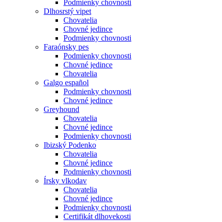
Podmienky chovnosti
Dlhosrstý vipet
Chovatelia
Chovné jedince
Podmienky chovnosti
Faraónsky pes
Podmienky chovnosti
Chovné jedince
Chovatelia
Galgo español
Podmienky chovnosti
Chovné jedince
Greyhound
Chovatelia
Chovné jedince
Podmienky chovnosti
Ibizský Podenko
Chovatelia
Chovné jedince
Podmienky chovnosti
Írsky vlkodav
Chovatelia
Chovné jedince
Podmienky chovnosti
Certifikát dlhovekosti