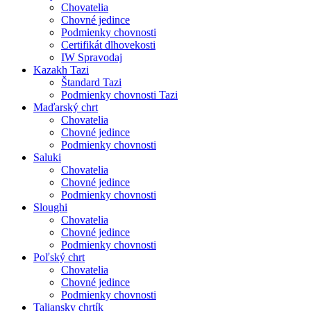
Chovatelia
Chovné jedince
Podmienky chovnosti
Certifikát dlhovekosti
IW Spravodaj
Kazakh Tazi
Štandard Tazi
Podmienky chovnosti Tazi
Maďarský chrt
Chovatelia
Chovné jedince
Podmienky chovnosti
Saluki
Chovatelia
Chovné jedince
Podmienky chovnosti
Sloughi
Chovatelia
Chovné jedince
Podmienky chovnosti
Poľský chrt
Chovatelia
Chovné jedince
Podmienky chovnosti
Taliansky chrtík