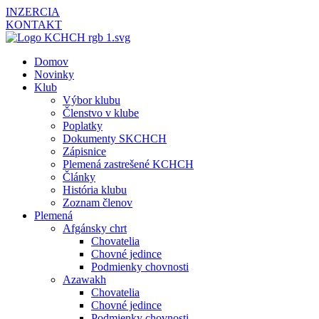
INZERCIA
KONTAKT
Domov
Novinky
Klub
Výbor klubu
Členstvo v klube
Poplatky
Dokumenty SKCHCH
Zápisnice
Plemená zastrešené KCHCH
Články
História klubu
Zoznam členov
Plemená
Afgánsky chrt
Chovatelia
Chovné jedince
Podmienky chovnosti
Azawakh
Chovatelia
Chovné jedince
Podmienky chovnosti