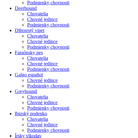
Podmienky chovnosti
Deerhound
Chovatelia
Chovné jedince
Podmienky chovnosti
Dlhosrstý vipet
Chovatelia
Chovné jedince
Podmienky chovnosti
Faraónsky pes
Chovatelia
Chovné jedince
Podmienky chovnosti
Galgo español
Chovné jedince
Podmienky chovnosti
Greyhound
Chovatelia
Chovné jedince
Podmienky chovnosti
Ibizský podenko
Chovatelia
Chovné jedince
Podmienky chovnosti
Írsky vlkodav