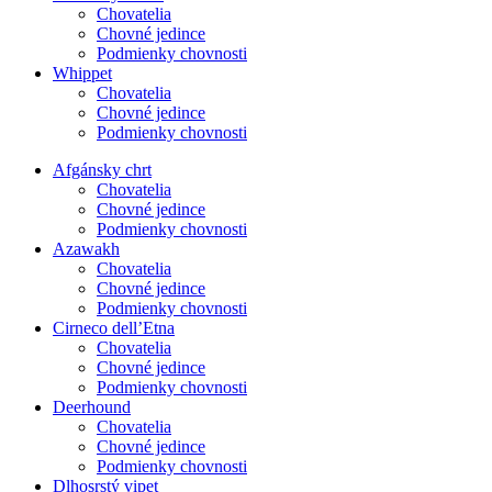
Chovatelia
Chovné jedince
Podmienky chovnosti
Whippet
Chovatelia
Chovné jedince
Podmienky chovnosti
Afgánsky chrt
Chovatelia
Chovné jedince
Podmienky chovnosti
Azawakh
Chovatelia
Chovné jedince
Podmienky chovnosti
Cirneco dell’Etna
Chovatelia
Chovné jedince
Podmienky chovnosti
Deerhound
Chovatelia
Chovné jedince
Podmienky chovnosti
Dlhosrstý vipet