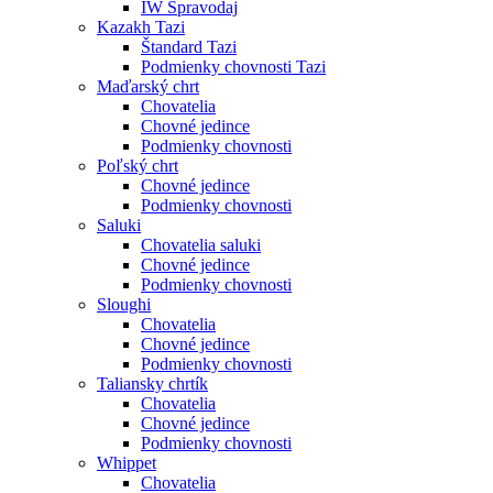
IW Spravodaj
Kazakh Tazi
Štandard Tazi
Podmienky chovnosti Tazi
Maďarský chrt
Chovatelia
Chovné jedince
Podmienky chovnosti
Poľský chrt
Chovné jedince
Podmienky chovnosti
Saluki
Chovatelia saluki
Chovné jedince
Podmienky chovnosti
Sloughi
Chovatelia
Chovné jedince
Podmienky chovnosti
Taliansky chrtík
Chovatelia
Chovné jedince
Podmienky chovnosti
Whippet
Chovatelia