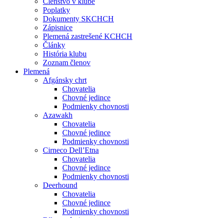
Členstvo v klube
Poplatky
Dokumenty SKCHCH
Zápisnice
Plemená zastrešené KCHCH
Články
História klubu
Zoznam členov
Plemená
Afgánsky chrt
Chovatelia
Chovné jedince
Podmienky chovnosti
Azawakh
Chovatelia
Chovné jedince
Podmienky chovnosti
Cirneco Dell’Etna
Chovatelia
Chovné jedince
Podmienky chovnosti
Deerhound
Chovatelia
Chovné jedince
Podmienky chovnosti