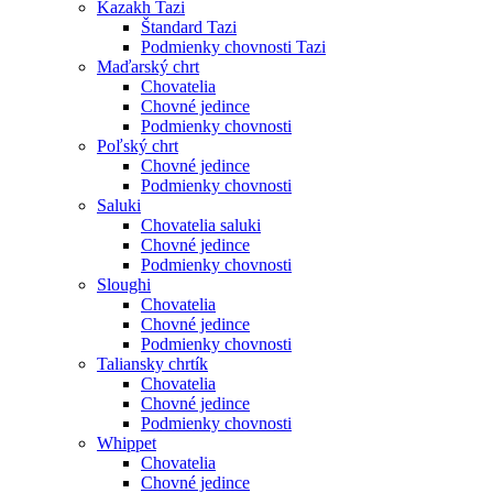
Kazakh Tazi
Štandard Tazi
Podmienky chovnosti Tazi
Maďarský chrt
Chovatelia
Chovné jedince
Podmienky chovnosti
Poľský chrt
Chovné jedince
Podmienky chovnosti
Saluki
Chovatelia saluki
Chovné jedince
Podmienky chovnosti
Sloughi
Chovatelia
Chovné jedince
Podmienky chovnosti
Taliansky chrtík
Chovatelia
Chovné jedince
Podmienky chovnosti
Whippet
Chovatelia
Chovné jedince