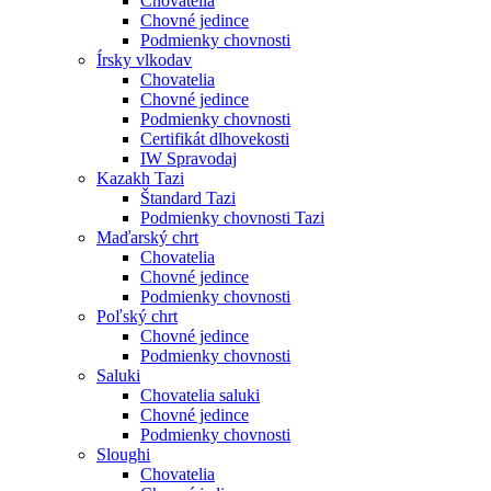
Chovatelia
Chovné jedince
Podmienky chovnosti
Írsky vlkodav
Chovatelia
Chovné jedince
Podmienky chovnosti
Certifikát dlhovekosti
IW Spravodaj
Kazakh Tazi
Štandard Tazi
Podmienky chovnosti Tazi
Maďarský chrt
Chovatelia
Chovné jedince
Podmienky chovnosti
Poľský chrt
Chovné jedince
Podmienky chovnosti
Saluki
Chovatelia saluki
Chovné jedince
Podmienky chovnosti
Sloughi
Chovatelia