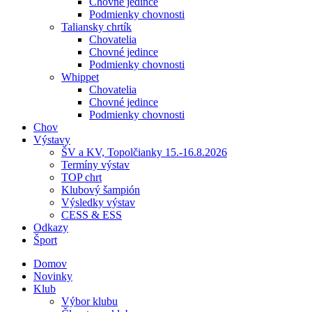
Chovné jedince
Podmienky chovnosti
Taliansky chrtík
Chovatelia
Chovné jedince
Podmienky chovnosti
Whippet
Chovatelia
Chovné jedince
Podmienky chovnosti
Chov
Výstavy
ŠV a KV, Topolčianky 15.-16.8.2026
Termíny výstav
TOP chrt
Klubový šampión
Výsledky výstav
CESS & ESS
Odkazy
Šport
Domov
Novinky
Klub
Výbor klubu