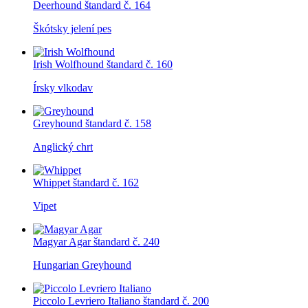
Deerhound
štandard č. 164
Škótsky jelení pes
Irish Wolfhound
štandard č. 160
Írsky vlkodav
Greyhound
štandard č. 158
Anglický chrt
Whippet
štandard č. 162
Vipet
Magyar Agar
štandard č. 240
Hungarian Greyhound
Piccolo Levriero Italiano
štandard č. 200