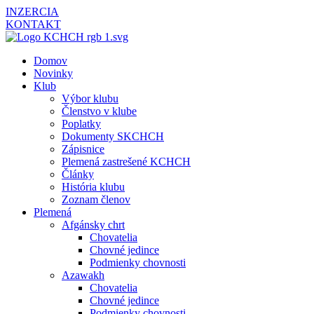
INZERCIA
KONTAKT
Domov
Novinky
Klub
Výbor klubu
Členstvo v klube
Poplatky
Dokumenty SKCHCH
Zápisnice
Plemená zastrešené KCHCH
Články
História klubu
Zoznam členov
Plemená
Afgánsky chrt
Chovatelia
Chovné jedince
Podmienky chovnosti
Azawakh
Chovatelia
Chovné jedince
Podmienky chovnosti