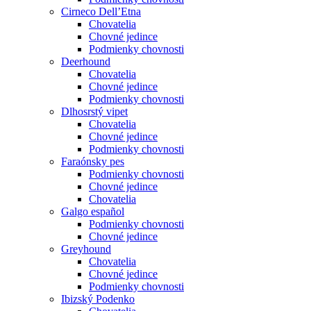
Cirneco Dell’Etna
Chovatelia
Chovné jedince
Podmienky chovnosti
Deerhound
Chovatelia
Chovné jedince
Podmienky chovnosti
Dlhosrstý vipet
Chovatelia
Chovné jedince
Podmienky chovnosti
Faraónsky pes
Podmienky chovnosti
Chovné jedince
Chovatelia
Galgo español
Podmienky chovnosti
Chovné jedince
Greyhound
Chovatelia
Chovné jedince
Podmienky chovnosti
Ibizský Podenko