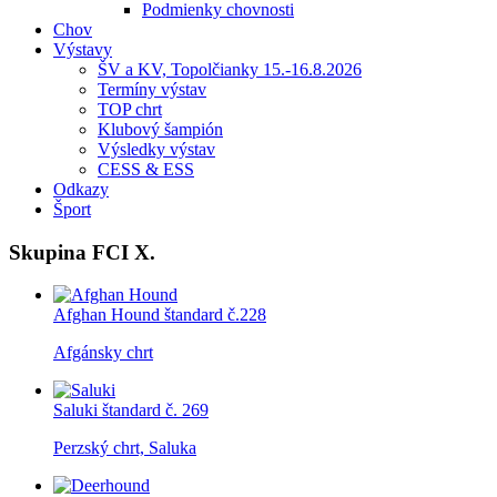
Podmienky chovnosti
Chov
Výstavy
ŠV a KV, Topolčianky 15.-16.8.2026
Termíny výstav
TOP chrt
Klubový šampión
Výsledky výstav
CESS & ESS
Odkazy
Šport
Skupina FCI X.
Afghan Hound
štandard č.228
Afgánsky chrt
Saluki
štandard č. 269
Perzský chrt, Saluka