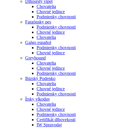
Dlhosrstý vipet
Chovatelia
Chovné jedince
Podmienky chovnosti
Faraónsky pes
Podmienky chovnosti
Chovné jedince
Chovatelia
Galgo español
Podmienky chovnosti
Chovné jedince
Greyhound
Chovatelia
Chovné jedince
Podmienky chovnosti
Ibizský Podenko
Chovatelia
Chovné jedince
Podmienky chovnosti
Írsky vlkodav
Chovatelia
Chovné jedince
Podmienky chovnosti
Certifikát dlhovekosti
IW Spravodaj