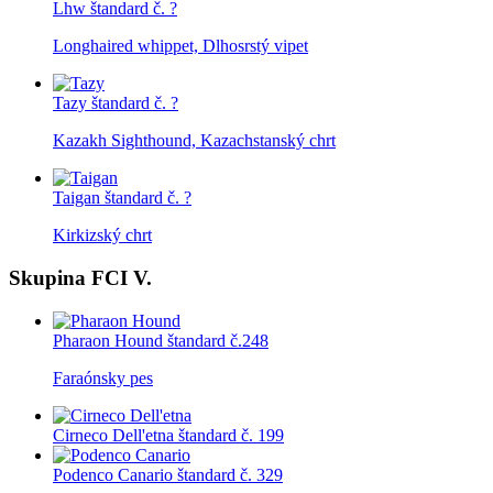
Lhw
štandard č. ?
Longhaired whippet, Dlhosrstý vipet
Tazy
štandard č. ?
Kazakh Sighthound, Kazachstanský chrt
Taigan
štandard č. ?
Kirkizský chrt
Skupina FCI V.
Pharaon Hound
štandard č.248
Faraónsky pes
Cirneco Dell'etna
štandard č. 199
Podenco Canario
štandard č. 329