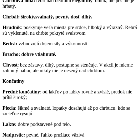
Chrbtová línia:
tvorí nad bedrami
elegantný
oblúk, ale pes nie je
hrbatý.
Chrbát: široký,svalnatý, pevný, dosť dlhý.
Hrudník
: poskytuje veľa miesta pre srdce, hlboký a výrazný. Rebrá
sú vyklenuté, na chrbte pokryté svalstvom.
Bedrá:
vzbudzujú dojem sily a výkonnosti.
Brucho: dobre vtiahnuté.
Chvost
: bez zástavy, dlhý, postupne sa stenčuje. V akcii je mierne
zahnutý nahor, ale nikdy nie je nesený nad chrbtom.
Končatiny
Predné končatiny
: od lakťov po labky rovné a zvislé, predok nie
príliš široký;
Plecia:
šikmé a svalnaté, lopatky dosahujú až po chrbticu, kde sa
zreteľne rysujú.
Lakte:
dobre podstavené pod telo.
Nadprstie:
pevné, ľahko pružiace väzivá.