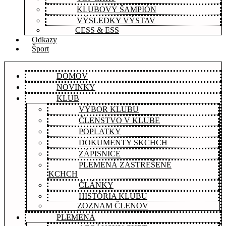
KLUBOVÝ ŠAMPIÓN
VÝSLEDKY VÝSTAV
CESS & ESS
Odkazy
Šport
DOMOV
NOVINKY
KLUB
VÝBOR KLUBU
ČLENSTVO V KLUBE
POPLATKY
DOKUMENTY SKCHCH
ZÁPISNICE
PLEMENÁ ZASTREŠENÉ
KCHCH
ČLÁNKY
HISTÓRIA KLUBU
ZOZNAM ČLENOV
PLEMENÁ