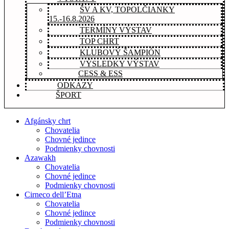
ŠV A KV, TOPOLČIANKY
15.-16.8.2026
TERMÍNY VÝSTAV
TOP CHRT
KLUBOVÝ ŠAMPIÓN
VÝSLEDKY VÝSTAV
CESS & ESS
ODKAZY
ŠPORT
Afgánsky chrt
Chovatelia
Chovné jedince
Podmienky chovnosti
Azawakh
Chovatelia
Chovné jedince
Podmienky chovnosti
Cirneco dell’Etna
Chovatelia
Chovné jedince
Podmienky chovnosti