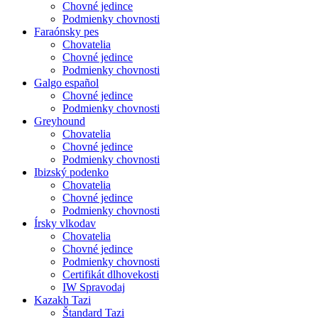
Chovné jedince
Podmienky chovnosti
Faraónsky pes
Chovatelia
Chovné jedince
Podmienky chovnosti
Galgo español
Chovné jedince
Podmienky chovnosti
Greyhound
Chovatelia
Chovné jedince
Podmienky chovnosti
Ibizský podenko
Chovatelia
Chovné jedince
Podmienky chovnosti
Írsky vlkodav
Chovatelia
Chovné jedince
Podmienky chovnosti
Certifikát dlhovekosti
IW Spravodaj
Kazakh Tazi
Štandard Tazi