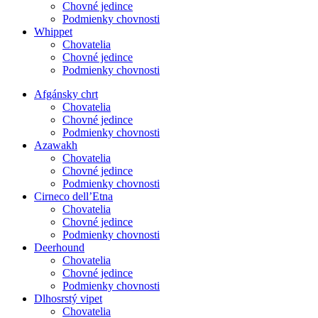
Chovné jedince
Podmienky chovnosti
Whippet
Chovatelia
Chovné jedince
Podmienky chovnosti
Afgánsky chrt
Chovatelia
Chovné jedince
Podmienky chovnosti
Azawakh
Chovatelia
Chovné jedince
Podmienky chovnosti
Cirneco dell’Etna
Chovatelia
Chovné jedince
Podmienky chovnosti
Deerhound
Chovatelia
Chovné jedince
Podmienky chovnosti
Dlhosrstý vipet
Chovatelia