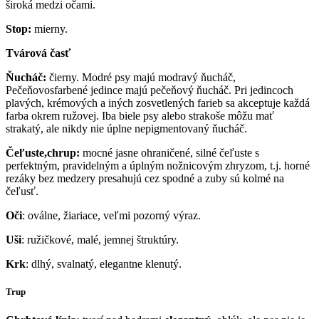
široká medzi očami.
Stop:
mierny.
Tvárová časť
Ňucháč:
čierny. Modré psy majú modravý ňucháč,
Pečeňovosfarbené jedince majú pečeňový ňucháč. Pri jedincoch
plavých, krémových a iných zosvetlených farieb sa akceptuje každá
farba okrem ružovej. Iba biele psy alebo strakoše môžu mať
strakatý, ale nikdy nie úplne nepigmentovaný ňucháč.
Čeľuste,chrup:
mocné jasne ohraničené, silné čeľuste s
perfektným, pravidelným a úplným nožnicovým zhryzom, t.j. horné
rezáky bez medzery presahujú cez spodné a zuby sú kolmé na
čeľusť.
Oči
: oválne, žiariace, veľmi pozorný výraz.
Uši
: ružičkové, malé, jemnej štruktúry.
Krk
: dlhý, svalnatý, elegantne klenutý.
Trup