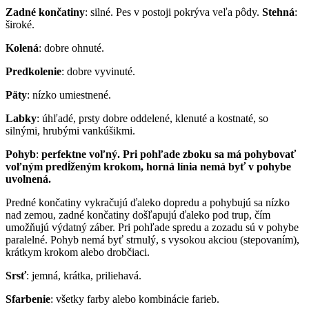
Zadné končatiny
: silné. Pes v postoji pokrýva veľa pôdy.
Stehná
:
široké.
Kolená
: dobre ohnuté.
Predkolenie
: dobre vyvinuté.
Päty
: nízko umiestnené.
Labky
: úhľadé, prsty dobre oddelené, klenuté a kostnaté, so
silnými, hrubými vankúšikmi.
Pohyb
:
perfektne voľný. Pri pohľade zboku sa má pohybovať
voľným predĺženým krokom, horná línia nemá byť v pohybe
uvolnená.
Predné končatiny vykračujú ďaleko dopredu a pohybujú sa nízko
nad zemou, zadné končatiny došľapujú ďaleko pod trup, čím
umožňujú výdatný záber. Pri pohľade spredu a zozadu sú v pohybe
paralelné. Pohyb nemá byť strnulý, s vysokou akciou (stepovaním),
krátkym krokom alebo drobčiaci.
Srsť
: jemná, krátka, priliehavá.
Sfarbenie
: všetky farby alebo kombinácie farieb.