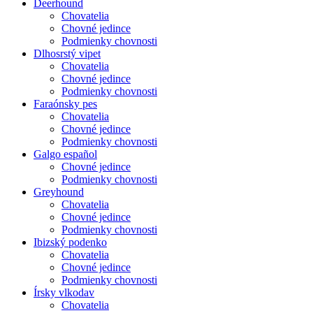
Deerhound
Chovatelia
Chovné jedince
Podmienky chovnosti
Dlhosrstý vipet
Chovatelia
Chovné jedince
Podmienky chovnosti
Faraónsky pes
Chovatelia
Chovné jedince
Podmienky chovnosti
Galgo español
Chovné jedince
Podmienky chovnosti
Greyhound
Chovatelia
Chovné jedince
Podmienky chovnosti
Ibizský podenko
Chovatelia
Chovné jedince
Podmienky chovnosti
Írsky vlkodav
Chovatelia