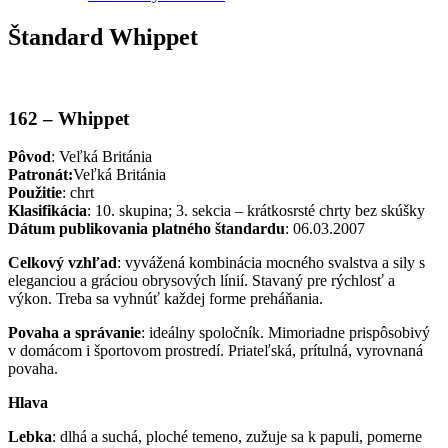
Štandard Whippet
162 –
Whippet
Pôvod
: Veľká Británia
Patronát:
Veľká Británia
Použitie
: chrt
Klasifikácia
: 10. skupina; 3. sekcia – krátkosrsté chrty bez skúšky
Dátum publikovania platného štandardu
: 06.03.2007
Celkový vzhľad
: vyvážená kombinácia mocného svalstva a sily s
eleganciou a gráciou obrysových línií. Stavaný pre rýchlosť a
výkon. Treba sa vyhnúť každej forme preháňania.
Povaha a správanie
: ideálny spoločník. Mimoriadne prispôsobivý
v domácom i športovom prostredí. Priateľská, prítulná, vyrovnaná
povaha.
Hlava
Lebka
: dlhá a suchá, ploché temeno, zužuje sa k papuli, pomerne