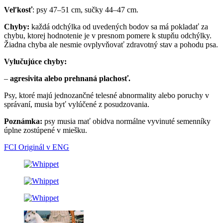
Veľkosť
: psy 47–51 cm, sučky 44–47 cm.
Chyby:
každá odchýlka od uvedených bodov sa má pokladať za
chybu, ktorej hodnotenie je v presnom pomere k stupňu odchýlky.
Žiadna chyba ale nesmie ovplyvňovať zdravotný stav a pohodu psa.
Vylučujúce chyby:
–
agresivita alebo prehnaná plachosť.
Psy, ktoré majú jednozančné telesné abnormality alebo poruchy v
správaní, musia byť vylúčené z posudzovania.
Poznámka:
psy musia mať obidva normálne vyvinuté semenníky
úplne zostúpené v miešku.
FCI Originál v ENG