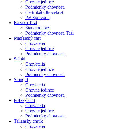
Chovné jedince
Podmienky chovnosti
Certifikát dlhovekosti
IW Spravodaj
Kazakh Tazi
Štandard Tazi
Podmienky chovnosti Tazi
Maďarský chrt
Chovatelia
Chovné jedince
Podmienky chovnosti
Saluki
Chovatelia
Chovné jedince
Podmienky chovnosti
Sloughi
Chovatelia
Chovné jedince
Podmienky chovnosti
Poľský chrt
Chovatelia
Chovné jedince
Podmienky chovnosti
Taliansky chrtík
Chovatelia