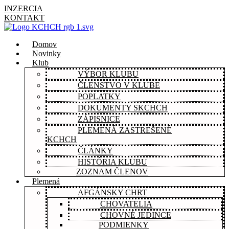
INZERCIA
KONTAKT
Domov
Novinky
Klub
VÝBOR KLUBU
ČLENSTVO V KLUBE
POPLATKY
DOKUMENTY SKCHCH
ZÁPISNICE
PLEMENÁ ZASTREŠENÉ
KCHCH
ČLÁNKY
HISTÓRIA KLUBU
ZOZNAM ČLENOV
Plemená
AFGÁNSKY CHRT
CHOVATELIA
CHOVNÉ JEDINCE
PODMIENKY