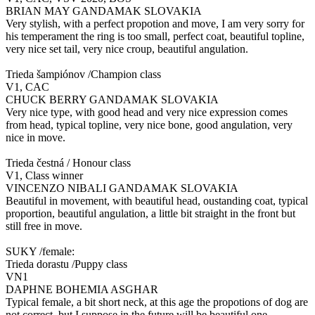
BRIAN MAY GANDAMAK SLOVAKIA
Very stylish, with a perfect propotion and move, I am very sorry for
his temperament the ring is too small, perfect coat, beautiful topline,
very nice set tail, very nice croup, beautiful angulation.
Trieda šampiónov /Champion class
V1, CAC
CHUCK BERRY GANDAMAK SLOVAKIA
Very nice type, with good head and very nice expression comes
from head, typical topline, very nice bone, good angulation, very
nice in move.
Trieda čestná / Honour class
V1, Class winner
VINCENZO NIBALI GANDAMAK SLOVAKIA
Beautiful in movement, with beautiful head, oustanding coat, typical
proportion, beautiful angulation, a little bit straight in the front but
still free in move.
SUKY /female:
Trieda dorastu /Puppy class
VN1
DAPHNE BOHEMIA ASGHAR
Typical female, a bit short neck, at this age the propotions of dog are
not correct, but I suppose in the future will be beautiful one.