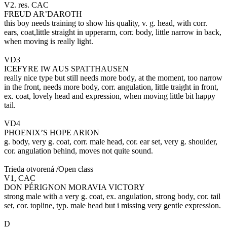
V2. res. CAC
FREUD AR’DAROTH
this boy needs training to show his quality, v. g. head, with corr.
ears, coat,little straight in upperarm, corr. body, little narrow in back,
when moving is really light.
VD3
ICEFYRE IW AUS SPATTHAUSEN
really nice type but still needs more body, at the moment, too narrow
in the front, needs more body, corr. angulation, little traight in front,
ex. coat, lovely head and expression, when moving little bit happy
tail.
VD4
PHOENIX’S HOPE ARION
g. body, very g. coat, corr. male head, cor. ear set, very g. shoulder,
cor. angulation behind, moves not quite sound.
Trieda otvorená /Open class
V1, CAC
DON PÉRIGNON MORAVIA VICTORY
strong male with a very g. coat, ex. angulation, strong body, cor. tail
set, cor. topline, typ. male head but i missing very gentle expression.
D