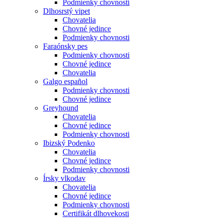
Podmienky chovnosti
Dlhosrstý vipet
Chovatelia
Chovné jedince
Podmienky chovnosti
Faraónsky pes
Podmienky chovnosti
Chovné jedince
Chovatelia
Galgo español
Podmienky chovnosti
Chovné jedince
Greyhound
Chovatelia
Chovné jedince
Podmienky chovnosti
Ibizský Podenko
Chovatelia
Chovné jedince
Podmienky chovnosti
Írsky vlkodav
Chovatelia
Chovné jedince
Podmienky chovnosti
Certifikát dlhovekosti