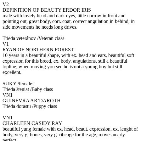
V2
DEFINITION OF BEAUTY ERDOR IRIS
male with lovely head and dark eyes, little narrow in front and
pointing out, great body, corr. coat, correct angulation in behind, in
side movements he needs long drives.
Trieda veteránov /Veteran class
V1
RYAN OF NORTHERN FOREST
10 years in a beautiful shape, with ex. head and ears, beautiful soft
expression for this breed, ex. body, angulations, still a beautiful
topline, when moving you see he is not a young boy but still
excellent.
SUKY /female:
Trieda šteniat /Baby class
VN1
GUINEVRA AR’DAROTH
Trieda dorastu /Puppy class
VN1
CHARLEEN CASIDY RAY
beautiful yung female with ex. head, beaut. expression, ex. lenght of
body, very g. bones, very g. ribcage for the age, moves nearly
perfect.