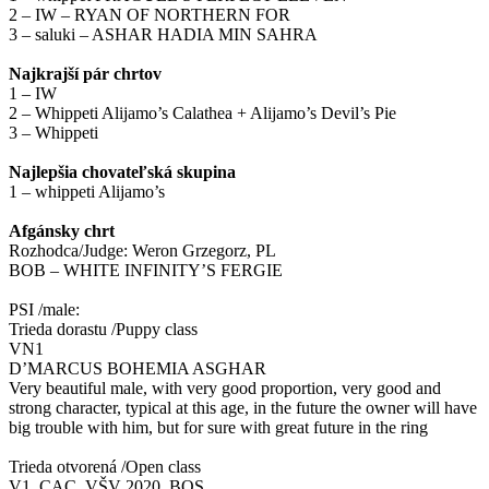
2 – IW – RYAN OF NORTHERN FOR
3 – saluki – ASHAR HADIA MIN SAHRA
Najkrajší pár chrtov
1 – IW
2 – Whippeti Alijamo’s Calathea + Alijamo’s Devil’s Pie
3 – Whippeti
Najlepšia chovateľská skupina
1 – whippeti Alijamo’s
Afgánsky chrt
Rozhodca/Judge: Weron Grzegorz, PL
BOB – WHITE INFINITY’S FERGIE
PSI /male:
Trieda dorastu /Puppy class
VN1
D’MARCUS BOHEMIA ASGHAR
Very beautiful male, with very good proportion, very good and
strong character, typical at this age, in the future the owner will have
big trouble with him, but for sure with great future in the ring
Trieda otvorená /Open class
V1, CAC, VŠV 2020, BOS