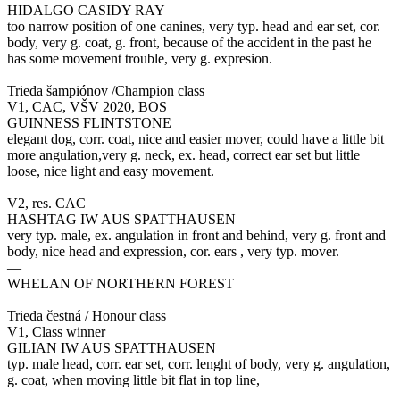
HIDALGO CASIDY RAY
too narrow position of one canines, very typ. head and ear set, cor.
body, very g. coat, g. front, because of the accident in the past he
has some movement trouble, very g. expresion.
Trieda šampiónov /Champion class
V1, CAC, VŠV 2020, BOS
GUINNESS FLINTSTONE
elegant dog, corr. coat, nice and easier mover, could have a little bit
more angulation,very g. neck, ex. head, correct ear set but little
loose, nice light and easy movement.
V2, res. CAC
HASHTAG IW AUS SPATTHAUSEN
very typ. male, ex. angulation in front and behind, very g. front and
body, nice head and expression, cor. ears , very typ. mover.
—
WHELAN OF NORTHERN FOREST
Trieda čestná / Honour class
V1, Class winner
GILIAN IW AUS SPATTHAUSEN
typ. male head, corr. ear set, corr. lenght of body, very g. angulation,
g. coat, when moving little bit flat in top line,