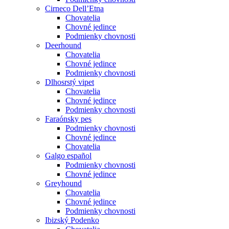
Cirneco Dell’Etna
Chovatelia
Chovné jedince
Podmienky chovnosti
Deerhound
Chovatelia
Chovné jedince
Podmienky chovnosti
Dlhosrstý vipet
Chovatelia
Chovné jedince
Podmienky chovnosti
Faraónsky pes
Podmienky chovnosti
Chovné jedince
Chovatelia
Galgo español
Podmienky chovnosti
Chovné jedince
Greyhound
Chovatelia
Chovné jedince
Podmienky chovnosti
Ibizský Podenko