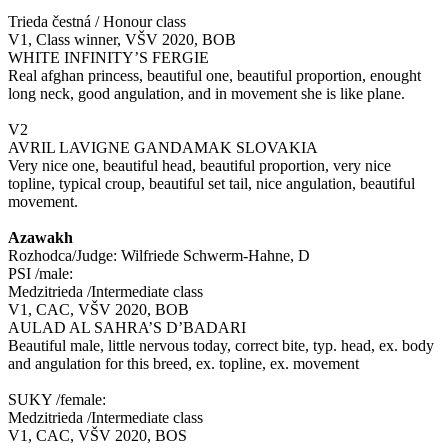
Trieda čestná / Honour class
V1, Class winner, VŠV 2020, BOB
WHITE INFINITY’S FERGIE
Real afghan princess, beautiful one, beautiful proportion, enought
long neck, good angulation, and in movement she is like plane.
V2
AVRIL LAVIGNE GANDAMAK SLOVAKIA
Very nice one, beautiful head, beautiful proportion, very nice
topline, typical croup, beautiful set tail, nice angulation, beautiful
movement.
Azawakh
Rozhodca/Judge: Wilfriede Schwerm-Hahne, D
PSI /male:
Medzitrieda /Intermediate class
V1, CAC, VŠV 2020, BOB
AULAD AL SAHRA’S D’BADARI
Beautiful male, little nervous today, correct bite, typ. head, ex. body
and angulation for this breed, ex. topline, ex. movement
SUKY /female:
Medzitrieda /Intermediate class
V1, CAC, VŠV 2020, BOS