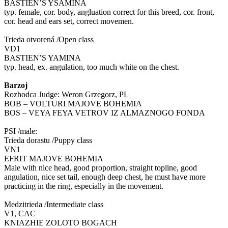
BASTIEN’S YSAMINA
typ. female, cor. body, angluation correct for this breed, cor. front,
cor. head and ears set, correct movemen.
Trieda otvorená /Open class
VD1
BASTIEN’S YAMINA
typ. head, ex. angulation, too much white on the chest.
Barzoj
Rozhodca Judge: Weron Grzegorz, PL
BOB – VOLTURI MAJOVE BOHEMIA
BOS – VEYA FEYA VETROV IZ ALMAZNOGO FONDA
PSI /male:
Trieda dorastu /Puppy class
VN1
EFRIT MAJOVE BOHEMIA
Male with nice head, good proportion, straight topline, good
angulation, nice set tail, enough deep chest, he must have more
practicing in the ring, especially in the movement.
Medzitrieda /Intermediate class
V1, CAC
KNIAZHIE ZOLOTO BOGACH