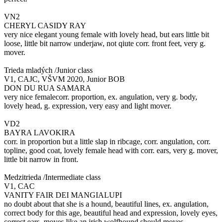
VN2
CHERYL CASIDY RAY
very nice elegant young female with lovely head, but ears little bit
loose, little bit narrow underjaw, not qiute corr. front feet, very g.
mover.
Trieda mladých /Junior class
V1, CAJC, VŠVM 2020, Junior BOB
DON DU RUA SAMARA
very nice femalecorr. proportion, ex. angulation, very g. body,
lovely head, g. expression, very easy and light mover.
VD2
BAYRA LAVOKIRA
corr. in proportion but a little slap in ribcage, corr. angulation, corr.
topline, good coat, lovely female head with corr. ears, very g. mover,
little bit narrow in front.
Medzitrieda /Intermediate class
V1, CAC
VANITY FAIR DEI MANGIALUPI
no doubt about that she is a hound, beautiful lines, ex. angulation,
correct body for this age, beautiful head and expression, lovely eyes,
correct ears, moves like an irish wolfhound should moves.