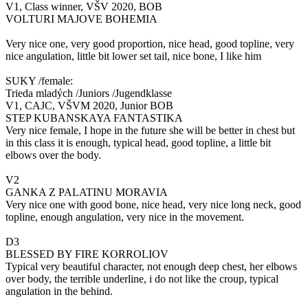
V1, Class winner, VŠV 2020, BOB
VOLTURI MAJOVE BOHEMIA
Very nice one, very good proportion, nice head, good topline, very
nice angulation, little bit lower set tail, nice bone, I like him
SUKY /female:
Trieda mladých /Juniors /Jugendklasse
V1, CAJC, VŠVM 2020, Junior BOB
STEP KUBANSKAYA FANTASTIKA
Very nice female, I hope in the future she will be better in chest but
in this class it is enough, typical head, good topline, a little bit
elbows over the body.
V2
GANKA Z PALATINU MORAVIA
Very nice one with good bone, nice head, very nice long neck, good
topline, enough angulation, very nice in the movement.
D3
BLESSED BY FIRE KORROLIOV
Typical very beautiful character, not enough deep chest, her elbows
over body, the terrible underline, i do not like the croup, typical
angulation in the behind.