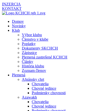
INZERCIA
KONTAKT
Domov
Novinky
Klub
Výbor klubu
Členstvo v klube
Poplatky
Dokumenty SKCHCH
Zápisnice
Plemená zastrešené KCHCH
Články
História klubu
Zoznam členov
Plemená
Afgánsky chrt
Chovatelia
Chovné jedince
Podmienky chovnosti
Azawakh
Chovatelia
Chovné jedince
Podmienky chovnosti