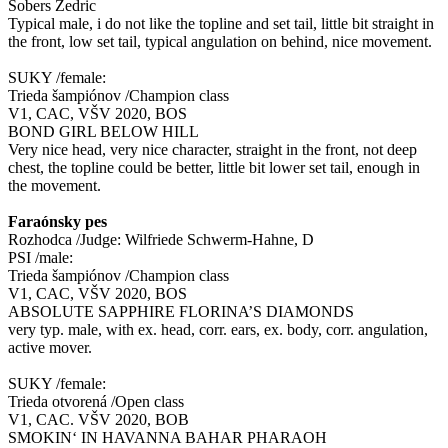
Sobers Zedric
Typical male, i do not like the topline and set tail, little bit straight in
the front, low set tail, typical angulation on behind, nice movement.
SUKY /female:
Trieda šampiónov /Champion class
V1, CAC, VŠV 2020, BOS
BOND GIRL BELOW HILL
Very nice head, very nice character, straight in the front, not deep
chest, the topline could be better, little bit lower set tail, enough in
the movement.
Faraónsky pes
Rozhodca /Judge: Wilfriede Schwerm-Hahne, D
PSI /male:
Trieda šampiónov /Champion class
V1, CAC, VŠV 2020, BOS
ABSOLUTE SAPPHIRE FLORINA’S DIAMONDS
very typ. male, with ex. head, corr. ears, ex. body, corr. angulation,
active mover.
SUKY /female:
Trieda otvorená /Open class
V1, CAC. VŠV 2020, BOB
SMOKIN‘ IN HAVANNA BAHAR PHARAOH