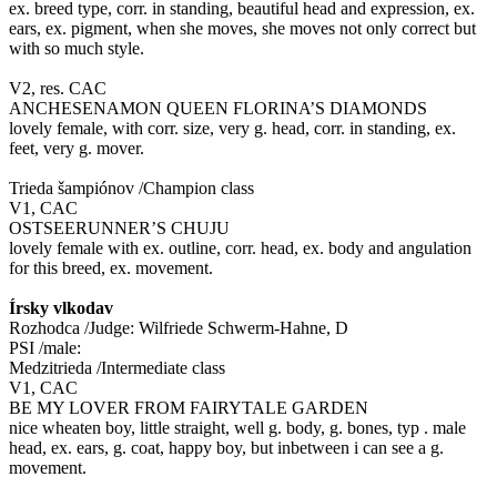
ex. breed type, corr. in standing, beautiful head and expression, ex.
ears, ex. pigment, when she moves, she moves not only correct but
with so much style.
V2, res. CAC
ANCHESENAMON QUEEN FLORINA’S DIAMONDS
lovely female, with corr. size, very g. head, corr. in standing, ex.
feet, very g. mover.
Trieda šampiónov /Champion class
V1, CAC
OSTSEERUNNER’S CHUJU
lovely female with ex. outline, corr. head, ex. body and angulation
for this breed, ex. movement.
Írsky vlkodav
Rozhodca /Judge: Wilfriede Schwerm-Hahne, D
PSI /male:
Medzitrieda /Intermediate class
V1, CAC
BE MY LOVER FROM FAIRYTALE GARDEN
nice wheaten boy, little straight, well g. body, g. bones, typ . male
head, ex. ears, g. coat, happy boy, but inbetween i can see a g.
movement.