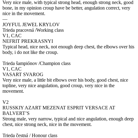
Very nice male, with typical strong head, enough strong neck, good
bone, in my opinion croup have be better, angulation correct, very
nice in the movement.
—
JOYFUL JEWEL KRYLOV
Trieda pracovná /Working class
V1, CAC
NEFRIT PREKRASNYI
Typical head, nice neck, not enough deep chest, the elbows over his
body, i do not like the croup.
Trieda šampiónov /Champion class
V1, CAC
VASART SVAROG
Very nice male, a little bit elbows over his body, good chest, nice
topline, very nice angulation, good croup, very nice in the
movement.
V2
RUSSKIY AZART MEZENAT ESPRIT VERSACE AT
BALVERT’S
Strong male, very narrow, typical and nice angulation, enough deep
chest, nice strong neck, nice in the movement.
Trieda čestná / Honour class