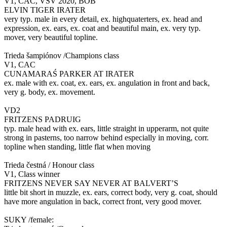
V1, CAC, VŠV 2020, BOB
ELVIN TIGER IRATER
very typ. male in every detail, ex. highquaterters, ex. head and
expression, ex. ears, ex. coat and beautiful main, ex. very typ.
mover, very beautiful topline.
Trieda šampiónov /Champions class
V1, CAC
CUNAMARAŚ PARKER AT IRATER
ex. male with ex. coat, ex. ears, ex. angulation in front and back,
very g. body, ex. movement.
VD2
FRITZENS PADRUIG
typ. male head with ex. ears, little straight in upperarm, not quite
strong in pasterns, too narrow behind especially in moving, corr.
topline when standing, little flat when moving
Trieda čestná / Honour class
V1, Class winner
FRITZENS NEVER SAY NEVER AT BALVERT’S
little bit short in muzzle, ex. ears, correct body, very g. coat, should
have more angulation in back, correct front, very good mover.
SUKY /female: