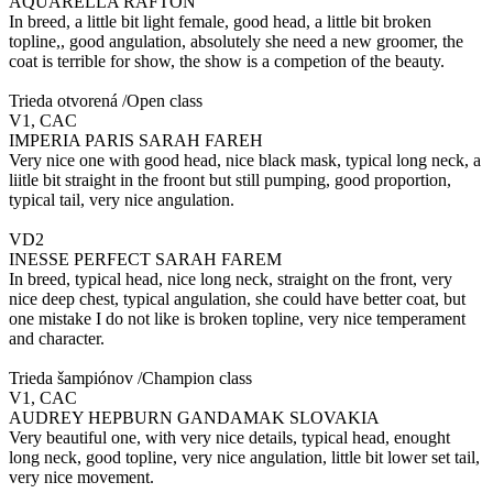
AQUARELLA RAFTON
In breed, a little bit light female, good head, a little bit broken
topline,, good angulation, absolutely she need a new groomer, the
coat is terrible for show, the show is a competion of the beauty.
Trieda otvorená /Open class
V1, CAC
IMPERIA PARIS SARAH FAREH
Very nice one with good head, nice black mask, typical long neck, a
liitle bit straight in the froont but still pumping, good proportion,
typical tail, very nice angulation.
VD2
INESSE PERFECT SARAH FAREM
In breed, typical head, nice long neck, straight on the front, very
nice deep chest, typical angulation, she could have better coat, but
one mistake I do not like is broken topline, very nice temperament
and character.
Trieda šampiónov /Champion class
V1, CAC
AUDREY HEPBURN GANDAMAK SLOVAKIA
Very beautiful one, with very nice details, typical head, enought
long neck, good topline, very nice angulation, little bit lower set tail,
very nice movement.