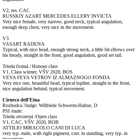
V2, res. CAC
RUSSKIY AZART MERCEDES ELLERY INVICTA
Very nice female, very narrow, good neck, typical angulation,
enough deep chest, very nice in the movement.
V3
VASART RADENA
Typical, with nice head, enough strong neck, a little bit elbows over
his bnody, straight in the front, good angulation, good set tail.
Trieda čestná / Honour class
V1, Class winner, VŠV 2020, BOS
VEYA FEYA VETROV IZ ALMAZNOGO FONDA
Very nice one, beautiful head, typical topline, straight in the front,
nice angulation behind, typical movement.
Cirneco dell’Etna
Rozhodca /Judge: Wilfriede Schwerm-Hahne, D
PSI /male:
Trieda otvorená /Open class
V1, CAC, VŠV 2020, BOB
ATTILIO MIRACOLO CANI DI LUCA
very typ. male, with right pigment, corr. in standing, very typ. in
movement.