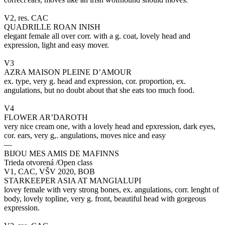
V2, res. CAC
QUADRILLE ROAN INISH
elegant female all over corr. with a g. coat, lovely head and
expression, light and easy mover.
V3
AZRA MAISON PLEINE D’AMOUR
ex. type, very g. head and expression, cor. proportion, ex.
angulations, but no doubt about that she eats too much food.
V4
FLOWER AR’DAROTH
very nice cream one, with a lovely head and epxression, dark eyes,
cor. ears, very g,. angulations, moves nice and easy
—
BIJOU MES AMIS DE MAFINNS
Trieda otvorená /Open class
V1, CAC, VŠV 2020, BOB
STARKEEPER ASIA AT MANGIALUPI
lovey female with very strong bones, ex. angulations, corr. lenght of
body, lovely topline, very g. front, beautiful head with gorgeous
expression.