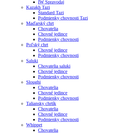
IW Spravodaj
Kazakh Tazi
Štandard Tazi
Podmienky chovnosti Tazi
Maďarský chrt
Chovatelia
Chovné jedince
Podmienky chovnosti
Poľský chrt
Chovné jedince
Podmienky chovnosti
Saluki
Chovatelia saluki
Chovné jedince
Podmienky chovnosti
Sloughi
Chovatelia
Chovné jedince
Podmienky chovnosti
Taliansky chrtík
Chovatelia
Chovné jedince
Podmienky chovnosti
Whippet
Chovatelia