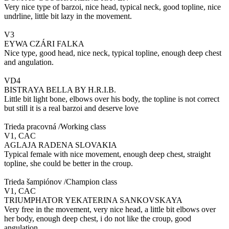
Very nice type of barzoi, nice head, typical neck, good topline, nice
undrline, little bit lazy in the movement.
V3
EYWA CZÁRI FALKA
Nice type, good head, nice neck, typical topline, enough deep chest
and angulation.
VD4
BISTRAYA BELLA BY H.R.I.B.
Little bit light bone, elbows over his body, the topline is not correct
but still it is a real barzoi and deserve love
Trieda pracovná /Working class
V1, CAC
AGLAJA RADENA SLOVAKIA
Typical female with nice movement, enough deep chest, straight
topline, she could be better in the croup.
Trieda šampiónov /Champion class
V1, CAC
TRIUMPHATOR YEKATERINA SANKOVSKAYA
Very free in the movement, very nice head, a little bit elbows over
her body, enough deep chest, i do not like the croup, good
angulation.