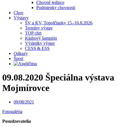
Chovné jedince
Podmienky chovnosti
Chov
Výstavy
ŠV a KV, Topolčianky 15.-16.8.2026
Termíny výstav
TOP chrt
Klubový šampión
Výsledky výstav
CESS & ESS
Odkazy
Šport
09.08.2020 Špeciálna výstava
Mojmírovce
09/08/2021
Fotogaléria
Posudzovatelia