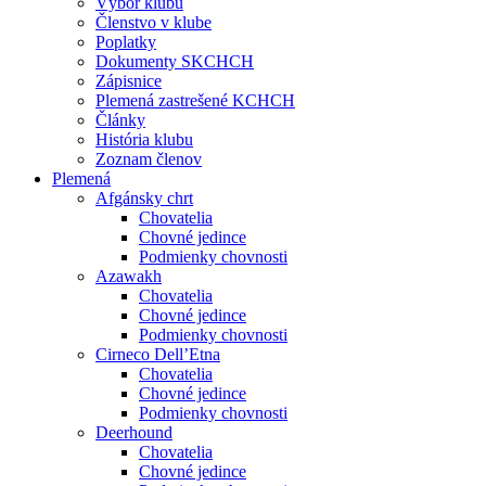
Výbor klubu
Členstvo v klube
Poplatky
Dokumenty SKCHCH
Zápisnice
Plemená zastrešené KCHCH
Články
História klubu
Zoznam členov
Plemená
Afgánsky chrt
Chovatelia
Chovné jedince
Podmienky chovnosti
Azawakh
Chovatelia
Chovné jedince
Podmienky chovnosti
Cirneco Dell’Etna
Chovatelia
Chovné jedince
Podmienky chovnosti
Deerhound
Chovatelia
Chovné jedince