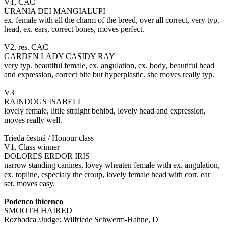
V1, CAC
URANIA DEI MANGIALUPI
ex. female with all the charm of the breed, over all correct, very typ.
head, ex. ears, correct bones, moves perfect.
V2, res. CAC
GARDEN LADY CASIDY RAY
very typ. beautiful female, ex. angulation, ex. body, beautiful head
and expression, correct bite but hyperplastic. she moves really typ.
V3
RAINDOGS ISABELL
lovely female, little straight behibd, lovely head and expression,
moves really well.
Trieda čestná / Honour class
V1, Class winner
DOLORES ERDOR IRIS
narrow standing canines, lovey wheaten female with ex. angulation,
ex. topline, especialy the croup, lovely female head with corr. ear
set, moves easy.
Podenco ibicenco
SMOOTH HAIRED
Rozhodca /Judge: Wilfriede Schwerm-Hahne, D