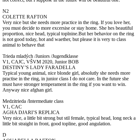
N2
COLETTE RAFTON
Very nice but she needs more practice in the ring. If you love her,
you must decide to more excersise or stay home. She hes beautiful
proportion, nice head, typical toplnine.But her behavior on the ring
is not good today, hot and waether, but please it is very to class
animal to behave that
Trieda mladých /Juniors /Jugendklasse
V1, CAJC, VŠVM 2020, Junior BOB
DESTINY’S LADY FARADELLA
Typical young animal, nice blonde girl, absolutly she needs more
practise in the ring, in junior class I do not care. In the future she
must have stronger temperament in the ring if you want to win.
Anyway nice afghan girl.
Medzitrieda /Intermediate class
V1, CAC
AGHA DJARI’S REPLICA
Very nice, a little bit strong but stil female, typical head, long neck a
little bit straight in front, good topline, good angulation.
D