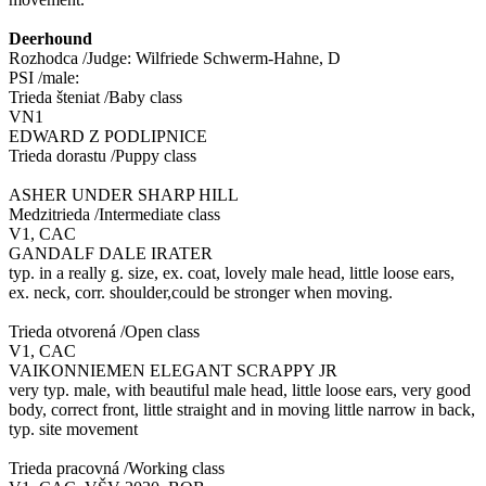
Deerhound
Rozhodca /Judge: Wilfriede Schwerm-Hahne, D
PSI /male:
Trieda šteniat /Baby class
VN1
EDWARD Z PODLIPNICE
Trieda dorastu /Puppy class
ASHER UNDER SHARP HILL
Medzitrieda /Intermediate class
V1, CAC
GANDALF DALE IRATER
typ. in a really g. size, ex. coat, lovely male head, little loose ears,
ex. neck, corr. shoulder,could be stronger when moving.
Trieda otvorená /Open class
V1, CAC
VAIKONNIEMEN ELEGANT SCRAPPY JR
very typ. male, with beautiful male head, little loose ears, very good
body, correct front, little straight and in moving little narrow in back,
typ. site movement
Trieda pracovná /Working class