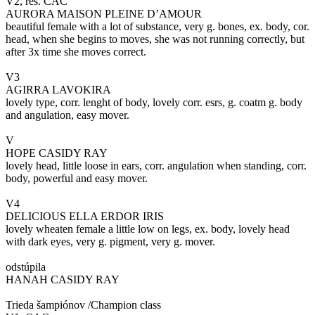
V2, res. CAC
AURORA MAISON PLEINE D’AMOUR
beautiful female with a lot of substance, very g. bones, ex. body, cor.
head, when she begins to moves, she was not running correctly, but
after 3x time she moves correct.
V3
AGIRRA LAVOKIRA
lovely type, corr. lenght of body, lovely corr. esrs, g. coatm g. body
and angulation, easy mover.
V
HOPE CASIDY RAY
lovely head, little loose in ears, corr. angulation when standing, corr.
body, powerful and easy mover.
V4
DELICIOUS ELLA ERDOR IRIS
lovely wheaten female a little low on legs, ex. body, lovely head
with dark eyes, very g. pigment, very g. mover.
odstúpila
HANAH CASIDY RAY
Trieda šampiónov /Champion class