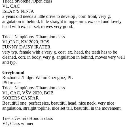
Trieda otvorená /Open class
V1, CAC
ISLAY’S NINJA
2 years old needs a little drive to develop , corr. front, very g.
angulation in behind, little straight in upperarm, ex. coat and lovely
head with ex. ear set, moves very good.
Trieda šampiónov /Champion class
V1,CAC, KV 2020, BOS
FUNNY DAISY IRATER
very typ. female with a very g. coat, ex. head, the teeth has to be
cleaned, corr. in body, very g. angulation in behind, moves very well
and typ.
Greyhound
Rozhodca /Judge: Weron Grzegorz, PL
PSI /male:
Trieda šampiónov /Champion class
V1, CAC, VŠV 2020, BOB
SOBERS CASPAR
Beautiful one, perfect size, beautiful head, nice neck, very nice
angulation, straight topline, nice set tail, beautiful in the movement.
Trieda čestná / Honour class
V1, Class winner