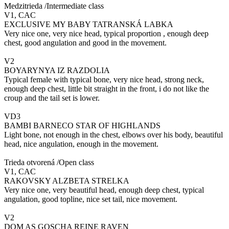
Medzitrieda /Intermediate class
V1, CAC
EXCLUSIVE MY BABY TATRANSKÁ LABKA
Very nice one, very nice head, typical proportion , enough deep
chest, good angulation and good in the movement.
V2
BOYARYNYA IZ RAZDOLIA
Typical female with typical bone, very nice head, strong neck,
enough deep chest, little bit straight in the front, i do not like the
croup and the tail set is lower.
VD3
BAMBI BARNECO STAR OF HIGHLANDS
Light bone, not enough in the chest, elbows over his body, beautiful
head, nice angulation, enough in the movement.
Trieda otvorená /Open class
V1, CAC
RAKOVSKY ALZBETA STRELKA
Very nice one, very beautiful head, enough deep chest, typical
angulation, good topline, nice set tail, nice movement.
V2
DOM AS GOSCHA REINE RAVEN