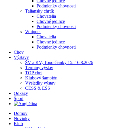
Chovné jedince
Podmienky chovnosti
Taliansky chrtík
Chovatelia
Chovné jedince
Podmienky chovnosti
Whippet
Chovatelia
Chovné jedince
Podmienky chovnosti
Chov
Výstavy
ŠV a KV, Topolčianky 15.-16.8.2026
Termíny výstav
TOP chrt
Klubový šampión
Výsledky výstav
CESS & ESS
Odkazy
Šport
Domov
Novinky
Klub