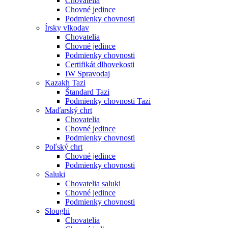
Chovatelia
Chovné jedince
Podmienky chovnosti
Írsky vlkodav
Chovatelia
Chovné jedince
Podmienky chovnosti
Certifikát dlhovekosti
IW Spravodaj
Kazakh Tazi
Štandard Tazi
Podmienky chovnosti Tazi
Maďarský chrt
Chovatelia
Chovné jedince
Podmienky chovnosti
Poľský chrt
Chovné jedince
Podmienky chovnosti
Saluki
Chovatelia saluki
Chovné jedince
Podmienky chovnosti
Sloughi
Chovatelia