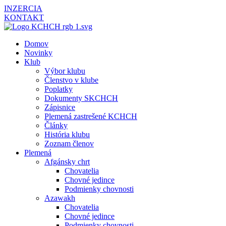
INZERCIA
KONTAKT
Domov
Novinky
Klub
Výbor klubu
Členstvo v klube
Poplatky
Dokumenty SKCHCH
Zápisnice
Plemená zastrešené KCHCH
Články
História klubu
Zoznam členov
Plemená
Afgánsky chrt
Chovatelia
Chovné jedince
Podmienky chovnosti
Azawakh
Chovatelia
Chovné jedince
Podmienky chovnosti