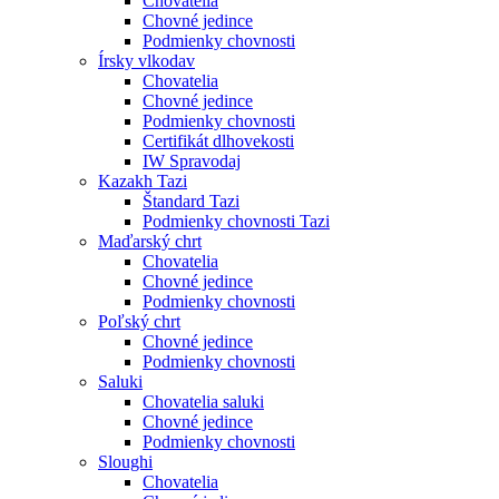
Chovatelia
Chovné jedince
Podmienky chovnosti
Írsky vlkodav
Chovatelia
Chovné jedince
Podmienky chovnosti
Certifikát dlhovekosti
IW Spravodaj
Kazakh Tazi
Štandard Tazi
Podmienky chovnosti Tazi
Maďarský chrt
Chovatelia
Chovné jedince
Podmienky chovnosti
Poľský chrt
Chovné jedince
Podmienky chovnosti
Saluki
Chovatelia saluki
Chovné jedince
Podmienky chovnosti
Sloughi
Chovatelia