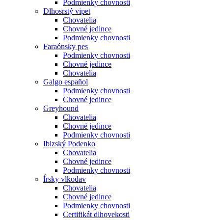
Podmienky chovnosti
Dlhosrstý vipet
Chovatelia
Chovné jedince
Podmienky chovnosti
Faraónsky pes
Podmienky chovnosti
Chovné jedince
Chovatelia
Galgo español
Podmienky chovnosti
Chovné jedince
Greyhound
Chovatelia
Chovné jedince
Podmienky chovnosti
Ibizský Podenko
Chovatelia
Chovné jedince
Podmienky chovnosti
Írsky vlkodav
Chovatelia
Chovné jedince
Podmienky chovnosti
Certifikát dlhovekosti