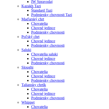
IW Spravodaj
Kazakh Tazi
Štandard Tazi
Podmienky chovnosti Tazi
Maďarský chrt
Chovatelia
Chovné jedince
Podmienky chovnosti
Poľský chrt
Chovné jedince
Podmienky chovnosti
Saluki
Chovatelia saluki
Chovné jedince
Podmienky chovnosti
Sloughi
Chovatelia
Chovné jedince
Podmienky chovnosti
Taliansky chrtík
Chovatelia
Chovné jedince
Podmienky chovnosti
Whippet
Chovatelia