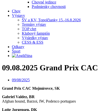
Chovné jedince
Podmienky chovnosti
Chov
Výstavy
ŠV a KV, Topolčianky 15.-16.8.2026
Termíny výstav
TOP chrt
Klubový šampión
Výsledky výstav
CESS & ESS
Odkazy
Šport
09.08.2025 Grand Prix CAC
09/08/2025
Grand Prix CAC Mojmírovce, SK
Gabriel Valdez, BR
Afghan hound, Barzoi, IW, Podenco portugues
Lotte Jorgensen, DK