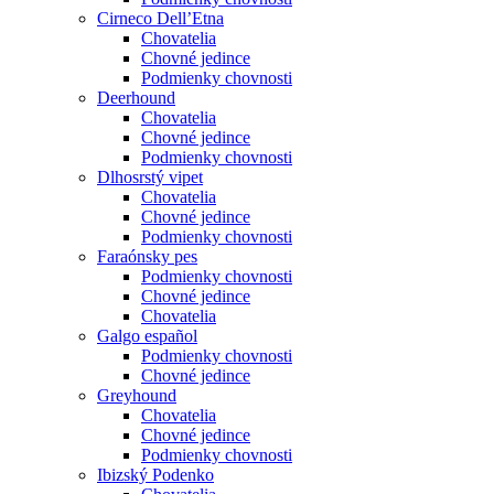
Cirneco Dell’Etna
Chovatelia
Chovné jedince
Podmienky chovnosti
Deerhound
Chovatelia
Chovné jedince
Podmienky chovnosti
Dlhosrstý vipet
Chovatelia
Chovné jedince
Podmienky chovnosti
Faraónsky pes
Podmienky chovnosti
Chovné jedince
Chovatelia
Galgo español
Podmienky chovnosti
Chovné jedince
Greyhound
Chovatelia
Chovné jedince
Podmienky chovnosti
Ibizský Podenko