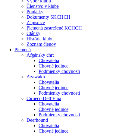
Výbor klubu
Členstvo v klube
Poplatky
Dokumenty SKCHCH
Zápisnice
Plemená zastrešené KCHCH
Články
História klubu
Zoznam členov
Plemená
Afgánsky chrt
Chovatelia
Chovné jedince
Podmienky chovnosti
Azawakh
Chovatelia
Chovné jedince
Podmienky chovnosti
Cirneco Dell’Etna
Chovatelia
Chovné jedince
Podmienky chovnosti
Deerhound
Chovatelia
Chovné jedince