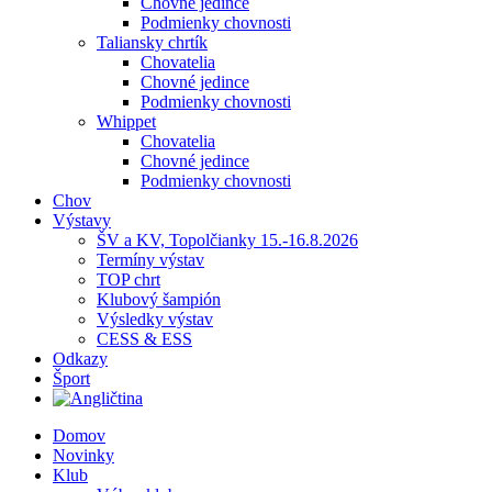
Chovné jedince
Podmienky chovnosti
Taliansky chrtík
Chovatelia
Chovné jedince
Podmienky chovnosti
Whippet
Chovatelia
Chovné jedince
Podmienky chovnosti
Chov
Výstavy
ŠV a KV, Topolčianky 15.-16.8.2026
Termíny výstav
TOP chrt
Klubový šampión
Výsledky výstav
CESS & ESS
Odkazy
Šport
Domov
Novinky
Klub