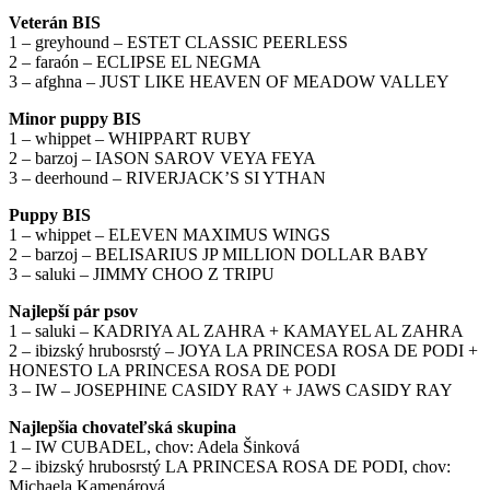
Veterán BIS
1 – greyhound – ESTET CLASSIC PEERLESS
2 – faraón – ECLIPSE EL NEGMA
3 – afghna – JUST LIKE HEAVEN OF MEADOW VALLEY
Minor puppy BIS
1 – whippet – WHIPPART RUBY
2 – barzoj – IASON SAROV VEYA FEYA
3 – deerhound – RIVERJACK’S SI YTHAN
Puppy BIS
1 – whippet – ELEVEN MAXIMUS WINGS
2 – barzoj – BELISARIUS JP MILLION DOLLAR BABY
3 – saluki – JIMMY CHOO Z TRIPU
Najlepší pár psov
1 – saluki – KADRIYA AL ZAHRA + KAMAYEL AL ZAHRA
2 – ibizský hrubosrstý – JOYA LA PRINCESA ROSA DE PODI +
HONESTO LA PRINCESA ROSA DE PODI
3 – IW – JOSEPHINE CASIDY RAY + JAWS CASIDY RAY
Najlepšia chovateľská skupina
1 – IW CUBADEL, chov: Adela Šinková
2 – ibizský hrubosrstý LA PRINCESA ROSA DE PODI, chov:
Michaela Kamenárová