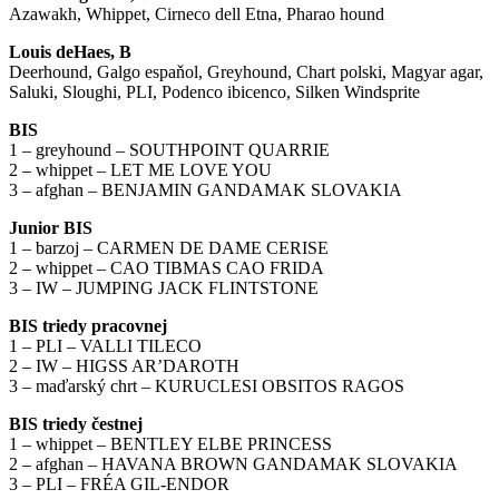
Azawakh, Whippet, Cirneco dell Etna, Pharao hound
Louis deHaes, B
Deerhound, Galgo espaňol, Greyhound, Chart polski, Magyar agar,
Saluki, Sloughi, PLI, Podenco ibicenco, Silken Windsprite
BIS
1 – greyhound – SOUTHPOINT QUARRIE
2 – whippet – LET ME LOVE YOU
3 – afghan – BENJAMIN GANDAMAK SLOVAKIA
Junior BIS
1 – barzoj – CARMEN DE DAME CERISE
2 – whippet – CAO TIBMAS CAO FRIDA
3 – IW – JUMPING JACK FLINTSTONE
BIS triedy pracovnej
1 – PLI – VALLI TILECO
2 – IW – HIGSS AR’DAROTH
3 – maďarský chrt – KURUCLESI OBSITOS RAGOS
BIS triedy čestnej
1 – whippet – BENTLEY ELBE PRINCESS
2 – afghan – HAVANA BROWN GANDAMAK SLOVAKIA
3 – PLI – FRÉA GIL-ENDOR