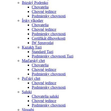
Ibizský Podenko
Chovatelia
Chovné jedince
Podmienky chovnosti
Írsky vlkodav
Chovatelia
Chovné jedince
Podmienky chovnosti
Certifikát dlhovekosti
IW Spravodaj
Kazakh Tazi
Štandard Tazi
Podmienky chovnosti Tazi
Maďarský chrt
Chovatelia
Chovné jedince
Podmienky chovnosti
Poľský chrt
Chovné jedince
Podmienky chovnosti
Saluki
Chovatelia saluki
Chovné jedince
Podmienky chovnosti
Sloughi