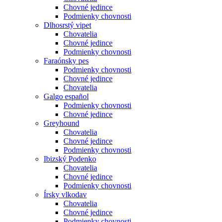
Chovné jedince
Podmienky chovnosti
Dlhosrstý vipet
Chovatelia
Chovné jedince
Podmienky chovnosti
Faraónsky pes
Podmienky chovnosti
Chovné jedince
Chovatelia
Galgo español
Podmienky chovnosti
Chovné jedince
Greyhound
Chovatelia
Chovné jedince
Podmienky chovnosti
Ibizský Podenko
Chovatelia
Chovné jedince
Podmienky chovnosti
Írsky vlkodav
Chovatelia
Chovné jedince
Podmienky chovnosti