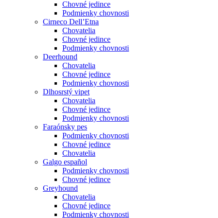
Chovné jedince
Podmienky chovnosti
Cirneco Dell’Etna
Chovatelia
Chovné jedince
Podmienky chovnosti
Deerhound
Chovatelia
Chovné jedince
Podmienky chovnosti
Dlhosrstý vipet
Chovatelia
Chovné jedince
Podmienky chovnosti
Faraónsky pes
Podmienky chovnosti
Chovné jedince
Chovatelia
Galgo español
Podmienky chovnosti
Chovné jedince
Greyhound
Chovatelia
Chovné jedince
Podmienky chovnosti