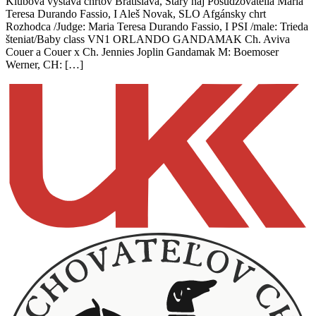
Klubová výstava chrtov Bratislava, Starý háj Posudzovatelia Maria
Teresa Durando Fassio, I Aleš Novak, SLO Afgánsky chrt
Rozhodca /Judge: Maria Teresa Durando Fassio, I PSI /male: Trieda
šteniat/Baby class VN1 ORLANDO GANDAMAK Ch. Aviva
Couer a Couer x Ch. Jennies Joplin Gandamak M: Boemoser
Werner, CH: […]