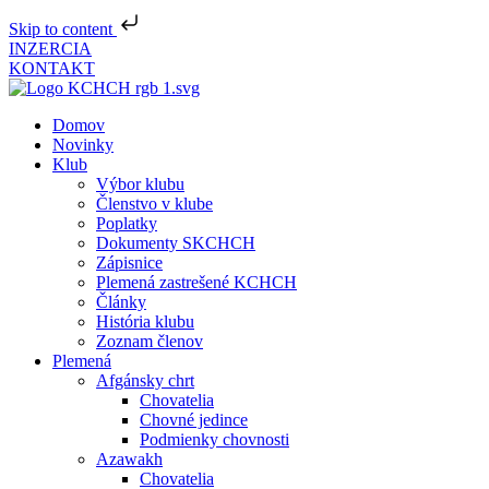
Skip to content
INZERCIA
KONTAKT
Domov
Novinky
Klub
Výbor klubu
Členstvo v klube
Poplatky
Dokumenty SKCHCH
Zápisnice
Plemená zastrešené KCHCH
Články
História klubu
Zoznam členov
Plemená
Afgánsky chrt
Chovatelia
Chovné jedince
Podmienky chovnosti
Azawakh
Chovatelia