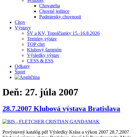
Whippet
Chovatelia
Chovné jedince
Podmienky chovnosti
Chov
Výstavy
ŠV a KV, Topolčianky 15.-16.8.2026
Termíny výstav
TOP chrt
Klubový šampión
Výsledky výstav
CESS & ESS
Odkazy
Šport
Deň:
27. júla 2007
28.7.2007 Klubová výstava Bratislava
Povýstavný katalóg pdf Výsledky Krása a výkon 2007 28.7.2007