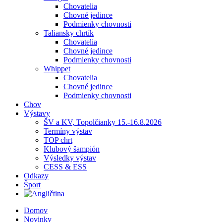
Chovatelia
Chovné jedince
Podmienky chovnosti
Taliansky chrtík
Chovatelia
Chovné jedince
Podmienky chovnosti
Whippet
Chovatelia
Chovné jedince
Podmienky chovnosti
Chov
Výstavy
ŠV a KV, Topolčianky 15.-16.8.2026
Termíny výstav
TOP chrt
Klubový šampión
Výsledky výstav
CESS & ESS
Odkazy
Šport
Domov
Novinky