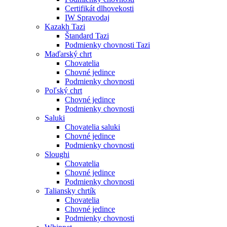
Certifikát dlhovekosti
IW Spravodaj
Kazakh Tazi
Štandard Tazi
Podmienky chovnosti Tazi
Maďarský chrt
Chovatelia
Chovné jedince
Podmienky chovnosti
Poľský chrt
Chovné jedince
Podmienky chovnosti
Saluki
Chovatelia saluki
Chovné jedince
Podmienky chovnosti
Sloughi
Chovatelia
Chovné jedince
Podmienky chovnosti
Taliansky chrtík
Chovatelia
Chovné jedince
Podmienky chovnosti