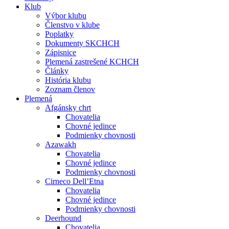
Klub
Výbor klubu
Členstvo v klube
Poplatky
Dokumenty SKCHCH
Zápisnice
Plemená zastrešené KCHCH
Články
História klubu
Zoznam členov
Plemená
Afgánsky chrt
Chovatelia
Chovné jedince
Podmienky chovnosti
Azawakh
Chovatelia
Chovné jedince
Podmienky chovnosti
Cirneco Dell’Etna
Chovatelia
Chovné jedince
Podmienky chovnosti
Deerhound
Chovatelia