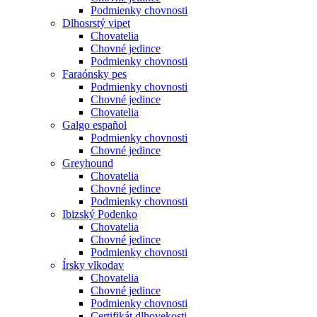
Podmienky chovnosti
Dlhosrstý vipet
Chovatelia
Chovné jedince
Podmienky chovnosti
Faraónsky pes
Podmienky chovnosti
Chovné jedince
Chovatelia
Galgo español
Podmienky chovnosti
Chovné jedince
Greyhound
Chovatelia
Chovné jedince
Podmienky chovnosti
Ibizský Podenko
Chovatelia
Chovné jedince
Podmienky chovnosti
Írsky vlkodav
Chovatelia
Chovné jedince
Podmienky chovnosti
Certifikát dlhovekosti