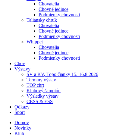
Chovatelia
Chovné jedince
Podmienky chovnosti
Taliansky chrtík
Chovatelia
Chovné jedince
Podmienky chovnosti
Whippet
Chovatelia
Chovné jedince
Podmienky chovnosti
Chov
Výstavy
ŠV a KV, Topolčianky 15.-16.8.2026
Termíny výstav
TOP chrt
Klubový šampión
Výsledky výstav
CESS & ESS
Odkazy
Šport
Domov
Novinky
Klub