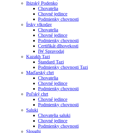
Ibizský Podenko
Chovatelia
Chovné jedince
Podmienky chovnosti
Írsky vlkodav
Chovatelia
Chovné jedince
Podmienky chovnosti
Certifikát dlhovekosti
IW Spravodaj
Kazakh Tazi
Štandard Tazi
Podmienky chovnosti Tazi
Maďarský chrt
Chovatelia
Chovné jedince
Podmienky chovnosti
Poľský chrt
Chovné jedince
Podmienky chovnosti
Saluki
Chovatelia saluki
Chovné jedince
Podmienky chovnosti
Sloughi