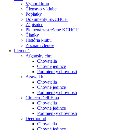
Výbor klubu
Členstvo v klube
Poplatky
Dokumenty SKCHCH
Zápisnice
Plemená zastrešené KCHCH
Články
História klubu
Zoznam členov
Plemená
Afgánsky chrt
Chovatelia
Chovné jedince
Podmienky chovnosti
Azawakh
Chovatelia
Chovné jedince
Podmienky chovnosti
Cirneco Dell’Etna
Chovatelia
Chovné jedince
Podmienky chovnosti
Deerhound
Chovatelia
Chovné jedince