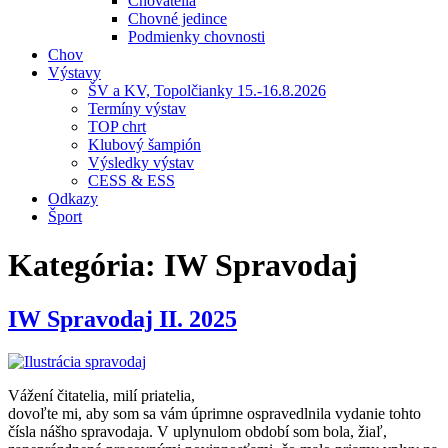
Chovatelia
Chovné jedince
Podmienky chovnosti
Chov
Výstavy
ŠV a KV, Topolčianky 15.-16.8.2026
Termíny výstav
TOP chrt
Klubový šampión
Výsledky výstav
CESS & ESS
Odkazy
Šport
Kategória:
IW Spravodaj
IW Spravodaj II. 2025
Vážení čitatelia, milí priatelia,
dovoľte mi, aby som sa vám úprimne ospravedlnila vydanie tohto
čísla nášho spravodaja. V uplynulom období som bola, žiaľ,