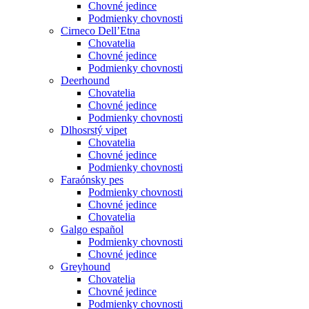
Chovné jedince
Podmienky chovnosti
Cirneco Dell’Etna
Chovatelia
Chovné jedince
Podmienky chovnosti
Deerhound
Chovatelia
Chovné jedince
Podmienky chovnosti
Dlhosrstý vipet
Chovatelia
Chovné jedince
Podmienky chovnosti
Faraónsky pes
Podmienky chovnosti
Chovné jedince
Chovatelia
Galgo español
Podmienky chovnosti
Chovné jedince
Greyhound
Chovatelia
Chovné jedince
Podmienky chovnosti