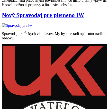
zaneprázdnená pracovnými povinnosťami, čo malo priamy vplyv na
časové možnosti prípravy a finalizácie obsahu.
Nový Spravodaj pre plemeno IW
Spravodaj pre Írskych vlkodavov. My by sme radi opäť túto tradíciu
obnovili.