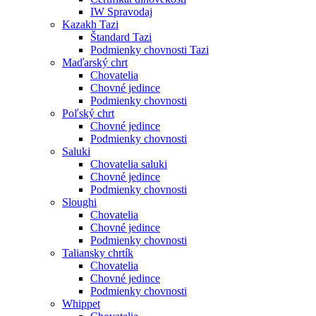
IW Spravodaj
Kazakh Tazi
Štandard Tazi
Podmienky chovnosti Tazi
Maďarský chrt
Chovatelia
Chovné jedince
Podmienky chovnosti
Poľský chrt
Chovné jedince
Podmienky chovnosti
Saluki
Chovatelia saluki
Chovné jedince
Podmienky chovnosti
Sloughi
Chovatelia
Chovné jedince
Podmienky chovnosti
Taliansky chrtík
Chovatelia
Chovné jedince
Podmienky chovnosti
Whippet