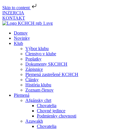
Skip to content
INZERCIA
KONTAKT
Domov
Novinky
Klub
Výbor klubu
Členstvo v klube
Poplatky
Dokumenty SKCHCH
Zápisnice
Plemená zastrešené KCHCH
Články
História klubu
Zoznam členov
Plemená
Afgánsky chrt
Chovatelia
Chovné jedince
Podmienky chovnosti
Azawakh
Chovatelia