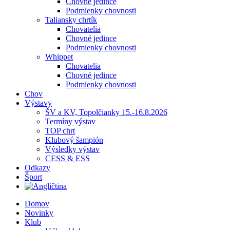
Chovné jedince
Podmienky chovnosti
Taliansky chrtík
Chovatelia
Chovné jedince
Podmienky chovnosti
Whippet
Chovatelia
Chovné jedince
Podmienky chovnosti
Chov
Výstavy
ŠV a KV, Topolčianky 15.-16.8.2026
Termíny výstav
TOP chrt
Klubový šampión
Výsledky výstav
CESS & ESS
Odkazy
Šport
Domov
Novinky
Klub