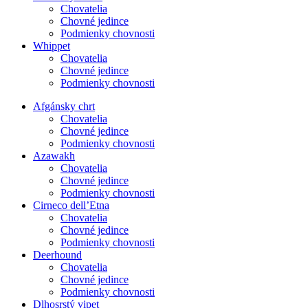
Chovatelia
Chovné jedince
Podmienky chovnosti
Whippet
Chovatelia
Chovné jedince
Podmienky chovnosti
Afgánsky chrt
Chovatelia
Chovné jedince
Podmienky chovnosti
Azawakh
Chovatelia
Chovné jedince
Podmienky chovnosti
Cirneco dell’Etna
Chovatelia
Chovné jedince
Podmienky chovnosti
Deerhound
Chovatelia
Chovné jedince
Podmienky chovnosti
Dlhosrstý vipet