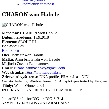
Podmienky chovnosti
CHARON won Habule
Meno psa:
CHARON won Habule
Dátum narodenia:
15.9.2018
Plemeno:
SLOUGHI
Pohlavie:
Pes
Rodokmeň
Otec:
Benazir won Habule
Matka:
Arria bint Ghala won Habule
Majiteľ:
Zuzana Baumannová
Email:
zuzana.baumannova@gmail.com
Web stránka:
https://www.sloughi.sk
Zdravotné vyšetrenia:
DNA profile, PRA rcd1a – N/N,
Genetic tested by Wisdom Panel, DLA haplotypes tested by Feragen
Tituly:
World Winner 2021
INTERNATIONAL BEAUTY CHAMPION C.I.B.
Junior BIS • Junior BIG 1 • BIG 2, 3, 4
52 x BOB • 14 x BOS • 4 x Best of Couple