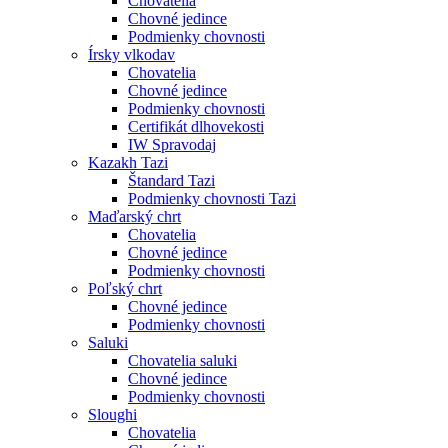
Chovatelia
Chovné jedince
Podmienky chovnosti
Írsky vlkodav
Chovatelia
Chovné jedince
Podmienky chovnosti
Certifikát dlhovekosti
IW Spravodaj
Kazakh Tazi
Štandard Tazi
Podmienky chovnosti Tazi
Maďarský chrt
Chovatelia
Chovné jedince
Podmienky chovnosti
Poľský chrt
Chovné jedince
Podmienky chovnosti
Saluki
Chovatelia saluki
Chovné jedince
Podmienky chovnosti
Sloughi
Chovatelia