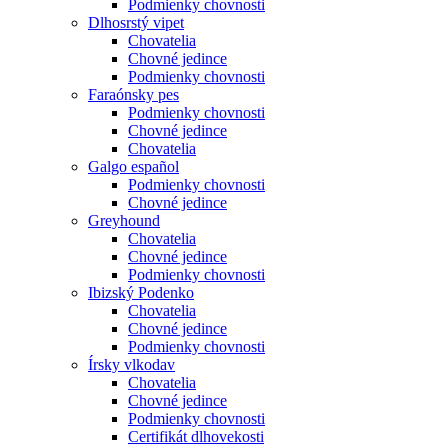
Podmienky chovnosti
Dlhosrstý vipet
Chovatelia
Chovné jedince
Podmienky chovnosti
Faraónsky pes
Podmienky chovnosti
Chovné jedince
Chovatelia
Galgo español
Podmienky chovnosti
Chovné jedince
Greyhound
Chovatelia
Chovné jedince
Podmienky chovnosti
Ibizský Podenko
Chovatelia
Chovné jedince
Podmienky chovnosti
Írsky vlkodav
Chovatelia
Chovné jedince
Podmienky chovnosti
Certifikát dlhovekosti