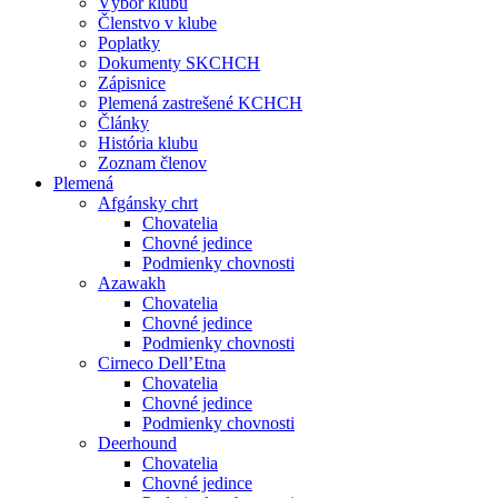
Výbor klubu
Členstvo v klube
Poplatky
Dokumenty SKCHCH
Zápisnice
Plemená zastrešené KCHCH
Články
História klubu
Zoznam členov
Plemená
Afgánsky chrt
Chovatelia
Chovné jedince
Podmienky chovnosti
Azawakh
Chovatelia
Chovné jedince
Podmienky chovnosti
Cirneco Dell’Etna
Chovatelia
Chovné jedince
Podmienky chovnosti
Deerhound
Chovatelia
Chovné jedince