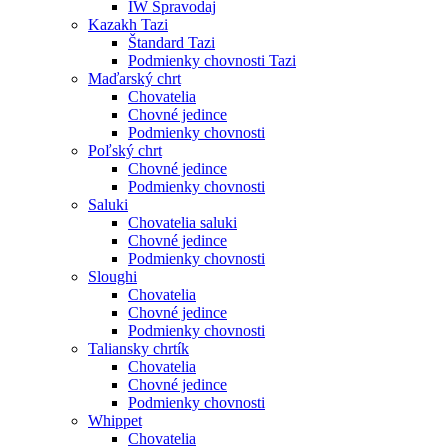
IW Spravodaj
Kazakh Tazi
Štandard Tazi
Podmienky chovnosti Tazi
Maďarský chrt
Chovatelia
Chovné jedince
Podmienky chovnosti
Poľský chrt
Chovné jedince
Podmienky chovnosti
Saluki
Chovatelia saluki
Chovné jedince
Podmienky chovnosti
Sloughi
Chovatelia
Chovné jedince
Podmienky chovnosti
Taliansky chrtík
Chovatelia
Chovné jedince
Podmienky chovnosti
Whippet
Chovatelia