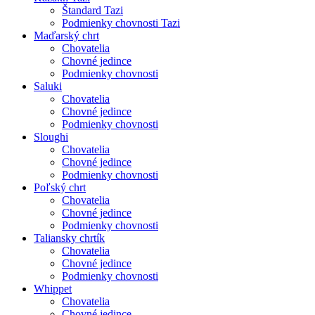
Štandard Tazi
Podmienky chovnosti Tazi
Maďarský chrt
Chovatelia
Chovné jedince
Podmienky chovnosti
Saluki
Chovatelia
Chovné jedince
Podmienky chovnosti
Sloughi
Chovatelia
Chovné jedince
Podmienky chovnosti
Poľský chrt
Chovatelia
Chovné jedince
Podmienky chovnosti
Taliansky chrtík
Chovatelia
Chovné jedince
Podmienky chovnosti
Whippet
Chovatelia
Chovné jedince