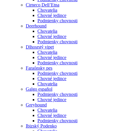
Cirneco Dell’Etna
Chovatelia
Chovné jedince
Podmienky chovnosti
Deerhound
Chovatelia
Chovné jedince
Podmienky chovnosti
Dlhosrstý vipet
Chovatelia
Chovné jedince
Podmienky chovnosti
Faraónsky pes
Podmienky chovnosti
Chovné jedince
Chovatelia
Galgo español
Podmienky chovnosti
Chovné jedince
Greyhound
Chovatelia
Chovné jedince
Podmienky chovnosti
Ibizský Podenko