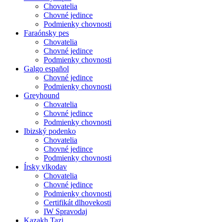
Chovatelia
Chovné jedince
Podmienky chovnosti
Faraónsky pes
Chovatelia
Chovné jedince
Podmienky chovnosti
Galgo español
Chovné jedince
Podmienky chovnosti
Greyhound
Chovatelia
Chovné jedince
Podmienky chovnosti
Ibizský podenko
Chovatelia
Chovné jedince
Podmienky chovnosti
Írsky vlkodav
Chovatelia
Chovné jedince
Podmienky chovnosti
Certifikát dlhovekosti
IW Spravodaj
Kazakh Tazi