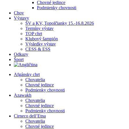
Chovné jedince
Podmienky chovnosti
Chov
Výstavy
ŠV a KV, Topolčianky 15.-16.8.2026
Termíny výstav
TOP chrt
Klubový šampión
Výsledky výstav
CESS & ESS
Odkazy
Šport
Afgánsky chrt
Chovatelia
Chovné jedince
Podmienky chovnosti
Azawakh
Chovatelia
Chovné jedince
Podmienky chovnosti
Cirneco dell’Etna
Chovatelia
Chovné jedince