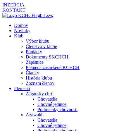
INZERCIA
KONTAKT
Domov
Novinky
Klub
Výbor klubu
Členstvo v klube
Poplatky
Dokumenty SKCHCH
Zápisnice
Plemená zastrešené KCHCH
Články
História klubu
Zoznam členov
Plemená
Afgánsky chrt
Chovatelia
Chovné jedince
Podmienky chovnosti
Azawakh
Chovatelia
Chovné jedince
Podmienky chovnosti