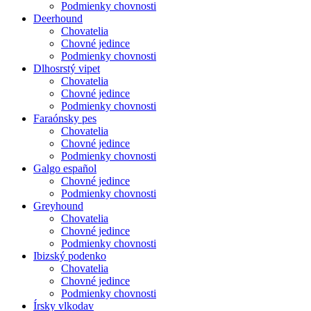
Podmienky chovnosti
Deerhound
Chovatelia
Chovné jedince
Podmienky chovnosti
Dlhosrstý vipet
Chovatelia
Chovné jedince
Podmienky chovnosti
Faraónsky pes
Chovatelia
Chovné jedince
Podmienky chovnosti
Galgo español
Chovné jedince
Podmienky chovnosti
Greyhound
Chovatelia
Chovné jedince
Podmienky chovnosti
Ibizský podenko
Chovatelia
Chovné jedince
Podmienky chovnosti
Írsky vlkodav