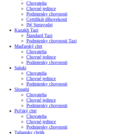
Chovatelia
Chovné jedince
Podmienky chovnosti
Certifikát dlhovekosti
IW Spravodaj
Kazakh Tazi
Štandard Tazi
Podmienky chovnosti Tazi
Maďarský chrt
Chovatelia
Chovné jedince
Podmienky chovnosti
Saluki
Chovatelia
Chovné jedince
Podmienky chovnosti
Sloughi
Chovatelia
Chovné jedince
Podmienky chovnosti
Poľský chrt
Chovatelia
Chovné jedince
Podmienky chovnosti
Taliansky chrtík