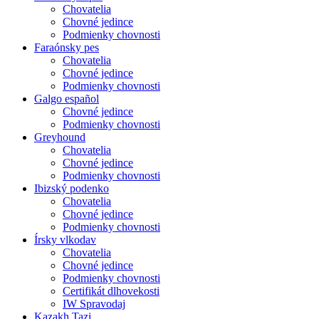
Chovatelia
Chovné jedince
Podmienky chovnosti
Faraónsky pes
Chovatelia
Chovné jedince
Podmienky chovnosti
Galgo español
Chovné jedince
Podmienky chovnosti
Greyhound
Chovatelia
Chovné jedince
Podmienky chovnosti
Ibizský podenko
Chovatelia
Chovné jedince
Podmienky chovnosti
Írsky vlkodav
Chovatelia
Chovné jedince
Podmienky chovnosti
Certifikát dlhovekosti
IW Spravodaj
Kazakh Tazi