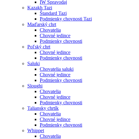
IW Spravodaj
Kazakh Tazi
Štandard Tazi
Podmienky chovnosti Tazi
Maďarský chrt
Chovatelia
Chovné jedince
Podmienky chovnosti
Poľský chrt
Chovné jedince
Podmienky chovnosti
Saluki
Chovatelia saluki
Chovné jedince
Podmienky chovnosti
Sloughi
Chovatelia
Chovné jedince
Podmienky chovnosti
Taliansky chrtík
Chovatelia
Chovné jedince
Podmienky chovnosti
Whippet
Chovatelia