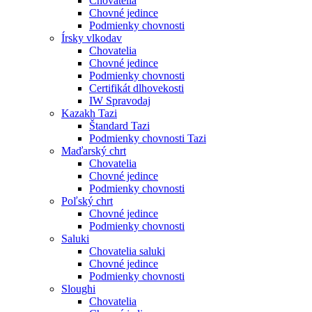
Chovatelia
Chovné jedince
Podmienky chovnosti
Írsky vlkodav
Chovatelia
Chovné jedince
Podmienky chovnosti
Certifikát dlhovekosti
IW Spravodaj
Kazakh Tazi
Štandard Tazi
Podmienky chovnosti Tazi
Maďarský chrt
Chovatelia
Chovné jedince
Podmienky chovnosti
Poľský chrt
Chovné jedince
Podmienky chovnosti
Saluki
Chovatelia saluki
Chovné jedince
Podmienky chovnosti
Sloughi
Chovatelia