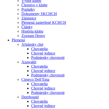
Výbor klubu
Členstvo v klube
Poplatky
Dokumenty SKCHCH
Zápisnice
Plemená zastrešené KCHCH
Články
História klubu
Zoznam členov
Plemená
Afgánsky chrt
Chovatelia
Chovné jedince
Podmienky chovnosti
Azawakh
Chovatelia
Chovné jedince
Podmienky chovnosti
Cirneco Dell’Etna
Chovatelia
Chovné jedince
Podmienky chovnosti
Deerhound
Chovatelia
Chovné jedince