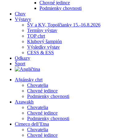
Chovné jedince
Podmienky chovnosti
Chov
Výstavy
ŠV a KV, Topolčianky 15.-16.8.2026
Termíny výstav
TOP chrt
Klubový šampión
Výsledky výstav
CESS & ESS
Odkazy
Šport
Afgánsky chrt
Chovatelia
Chovné jedince
Podmienky chovnosti
Azawakh
Chovatelia
Chovné jedince
Podmienky chovnosti
Cirneco dell’Etna
Chovatelia
Chovné jedince