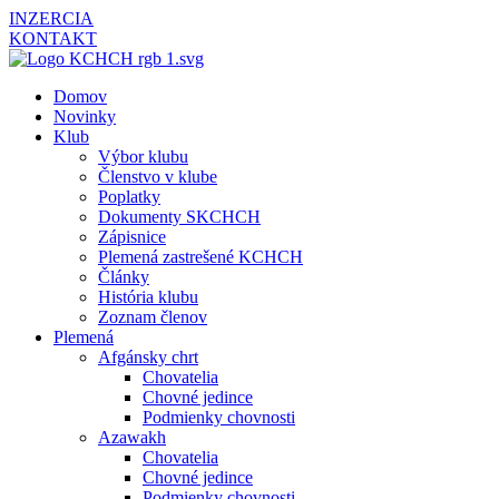
INZERCIA
KONTAKT
Domov
Novinky
Klub
Výbor klubu
Členstvo v klube
Poplatky
Dokumenty SKCHCH
Zápisnice
Plemená zastrešené KCHCH
Články
História klubu
Zoznam členov
Plemená
Afgánsky chrt
Chovatelia
Chovné jedince
Podmienky chovnosti
Azawakh
Chovatelia
Chovné jedince
Podmienky chovnosti