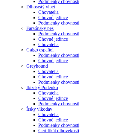
Podmienky chovnosti
Dlhosrstý vipet
Chovatelia
Chovné jedince
Podmienky chovnosti
Faraónsky pes
Podmienky chovnosti
Chovné jedince
Chovatelia
Galgo español
Podmienky chovnosti
Chovné jedince
Greyhound
Chovatelia
Chovné jedince
Podmienky chovnosti
Ibizský Podenko
Chovatelia
Chovné jedince
Podmienky chovnosti
Írsky vlkodav
Chovatelia
Chovné jedince
Podmienky chovnosti
Certifikát dlhovekosti