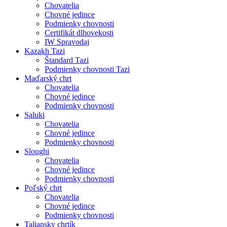
Chovatelia
Chovné jedince
Podmienky chovnosti
Certifikát dlhovekosti
IW Spravodaj
Kazakh Tazi
Štandard Tazi
Podmienky chovnosti Tazi
Maďarský chrt
Chovatelia
Chovné jedince
Podmienky chovnosti
Saluki
Chovatelia
Chovné jedince
Podmienky chovnosti
Sloughi
Chovatelia
Chovné jedince
Podmienky chovnosti
Poľský chrt
Chovatelia
Chovné jedince
Podmienky chovnosti
Taliansky chrtík