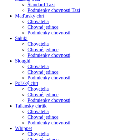
Štandard Tazi
Podmienky chovnosti Tazi
Maďarský chrt
Chovatelia
Chovné jedince
Podmienky chovnosti
Saluki
Chovatelia
Chovné jedince
Podmienky chovnosti
Sloughi
Chovatelia
Chovné jedince
Podmienky chovnosti
Poľský chrt
Chovatelia
Chovné jedince
Podmienky chovnosti
Taliansky chrtík
Chovatelia
Chovné jedince
Podmienky chovnosti
Whippet
Chovatelia
Chovné jedince