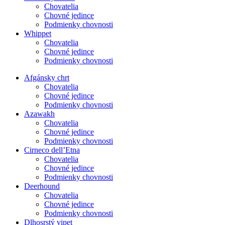
Chovatelia
Chovné jedince
Podmienky chovnosti
Whippet
Chovatelia
Chovné jedince
Podmienky chovnosti
Afgánsky chrt
Chovatelia
Chovné jedince
Podmienky chovnosti
Azawakh
Chovatelia
Chovné jedince
Podmienky chovnosti
Cirneco dell’Etna
Chovatelia
Chovné jedince
Podmienky chovnosti
Deerhound
Chovatelia
Chovné jedince
Podmienky chovnosti
Dlhosrstý vipet