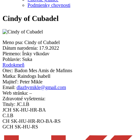
Podmienky chovnosti
Cindy of Cubadel
Meno psa: Cindy of Cubadel
Dátum narodenia: 17.9.2022
Plemeno: Írsky vlkodav
Pohlavie: Suka
Rodokmeň
Otec: Badon Mes Amis de Mafinns
Matka: Raindogs Isabell
Majiteľ: Peter Mikle
Email:
dlazbymikle@gmail.com
Web stránka: –
Zdravotné vyšetrenia:
Tituly: JC.I.B
JCH SK-HU-HR-BA
C.I.B
CH SK-HU-HR-RO-BA-RS
GCH SK-HU-RS