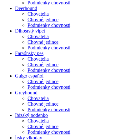
Podmienky chovnosti
Deerhound
Chovatelia
Chovné jedince
Podmienky chovnosti
Dlhosrstý vipet
Chovatelia
Chovné jedince
Podmienky chovnosti
Faraónsky pes
Chovatelia
Chovné jedince
Podmienky chovnosti
Galgo español
Chovné jedince
Podmienky chovnosti
Greyhound
Chovatelia
Chovné jedince
Podmienky chovnosti
Ibizský podenko
Chovatelia
Chovné jedince
Podmienky chovnosti
Írsky vlkodav