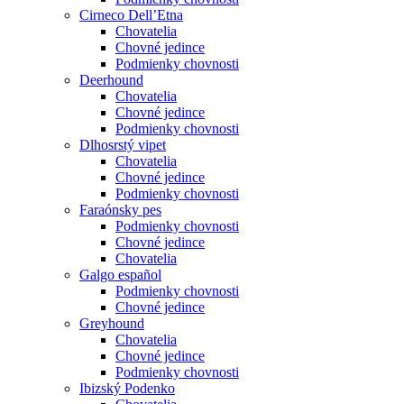
Cirneco Dell’Etna
Chovatelia
Chovné jedince
Podmienky chovnosti
Deerhound
Chovatelia
Chovné jedince
Podmienky chovnosti
Dlhosrstý vipet
Chovatelia
Chovné jedince
Podmienky chovnosti
Faraónsky pes
Podmienky chovnosti
Chovné jedince
Chovatelia
Galgo español
Podmienky chovnosti
Chovné jedince
Greyhound
Chovatelia
Chovné jedince
Podmienky chovnosti
Ibizský Podenko