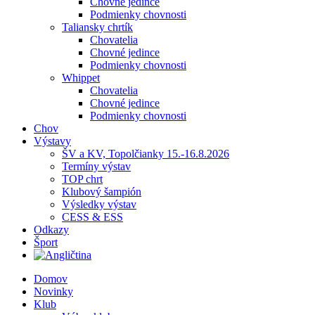
Chovné jedince
Podmienky chovnosti
Taliansky chrtík
Chovatelia
Chovné jedince
Podmienky chovnosti
Whippet
Chovatelia
Chovné jedince
Podmienky chovnosti
Chov
Výstavy
ŠV a KV, Topolčianky 15.-16.8.2026
Termíny výstav
TOP chrt
Klubový šampión
Výsledky výstav
CESS & ESS
Odkazy
Šport
Domov
Novinky
Klub