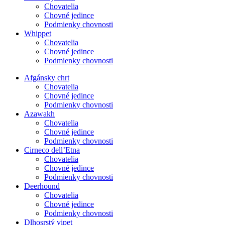
Chovatelia
Chovné jedince
Podmienky chovnosti
Whippet
Chovatelia
Chovné jedince
Podmienky chovnosti
Afgánsky chrt
Chovatelia
Chovné jedince
Podmienky chovnosti
Azawakh
Chovatelia
Chovné jedince
Podmienky chovnosti
Cirneco dell’Etna
Chovatelia
Chovné jedince
Podmienky chovnosti
Deerhound
Chovatelia
Chovné jedince
Podmienky chovnosti
Dlhosrstý vipet