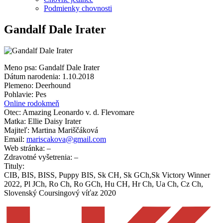
Podmienky chovnosti
Gandalf Dale Irater
Meno psa: Gandalf Dale Irater
Dátum narodenia: 1.10.2018
Plemeno: Deerhound
Pohlavie: Pes
Online rodokmeň
Otec: Amazing Leonardo v. d. Flevomare
Matka: Ellie Daisy Irater
Majiteľ: Martina Mariščáková
Email:
mariscakova@gmail.com
Web stránka: –
Zdravotné vyšetrenia: –
Tituly:
CIB, BIS, BISS, Puppy BIS, Sk CH, Sk GCh,Sk Victory Winner
2022, Pl JCh, Ro Ch, Ro GCh, Hu CH, Hr Ch, Ua Ch, Cz Ch,
Slovenský Coursingový víťaz 2020