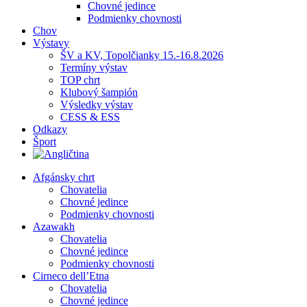
Chovné jedince
Podmienky chovnosti
Chov
Výstavy
ŠV a KV, Topolčianky 15.-16.8.2026
Termíny výstav
TOP chrt
Klubový šampión
Výsledky výstav
CESS & ESS
Odkazy
Šport
Afgánsky chrt
Chovatelia
Chovné jedince
Podmienky chovnosti
Azawakh
Chovatelia
Chovné jedince
Podmienky chovnosti
Cirneco dell’Etna
Chovatelia
Chovné jedince