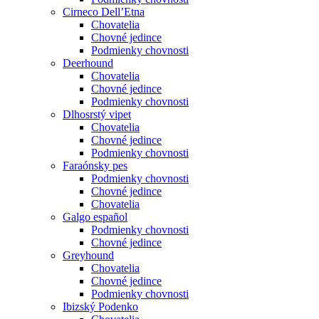
Cirneco Dell’Etna
Chovatelia
Chovné jedince
Podmienky chovnosti
Deerhound
Chovatelia
Chovné jedince
Podmienky chovnosti
Dlhosrstý vipet
Chovatelia
Chovné jedince
Podmienky chovnosti
Faraónsky pes
Podmienky chovnosti
Chovné jedince
Chovatelia
Galgo español
Podmienky chovnosti
Chovné jedince
Greyhound
Chovatelia
Chovné jedince
Podmienky chovnosti
Ibizský Podenko