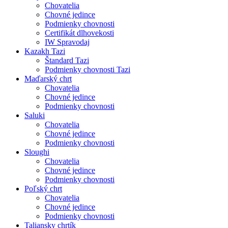
Chovatelia
Chovné jedince
Podmienky chovnosti
Certifikát dlhovekosti
IW Spravodaj
Kazakh Tazi
Štandard Tazi
Podmienky chovnosti Tazi
Maďarský chrt
Chovatelia
Chovné jedince
Podmienky chovnosti
Saluki
Chovatelia
Chovné jedince
Podmienky chovnosti
Sloughi
Chovatelia
Chovné jedince
Podmienky chovnosti
Poľský chrt
Chovatelia
Chovné jedince
Podmienky chovnosti
Taliansky chrtík