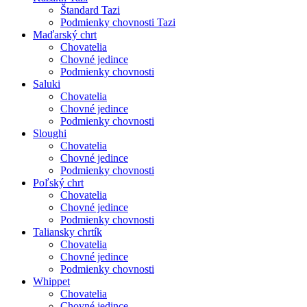
Štandard Tazi
Podmienky chovnosti Tazi
Maďarský chrt
Chovatelia
Chovné jedince
Podmienky chovnosti
Saluki
Chovatelia
Chovné jedince
Podmienky chovnosti
Sloughi
Chovatelia
Chovné jedince
Podmienky chovnosti
Poľský chrt
Chovatelia
Chovné jedince
Podmienky chovnosti
Taliansky chrtík
Chovatelia
Chovné jedince
Podmienky chovnosti
Whippet
Chovatelia
Chovné jedince