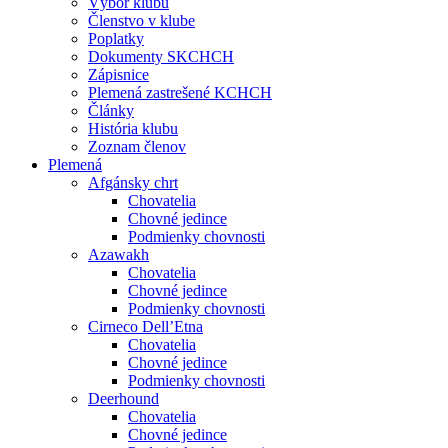
Výbor klubu
Členstvo v klube
Poplatky
Dokumenty SKCHCH
Zápisnice
Plemená zastrešené KCHCH
Články
História klubu
Zoznam členov
Plemená
Afgánsky chrt
Chovatelia
Chovné jedince
Podmienky chovnosti
Azawakh
Chovatelia
Chovné jedince
Podmienky chovnosti
Cirneco Dell’Etna
Chovatelia
Chovné jedince
Podmienky chovnosti
Deerhound
Chovatelia
Chovné jedince