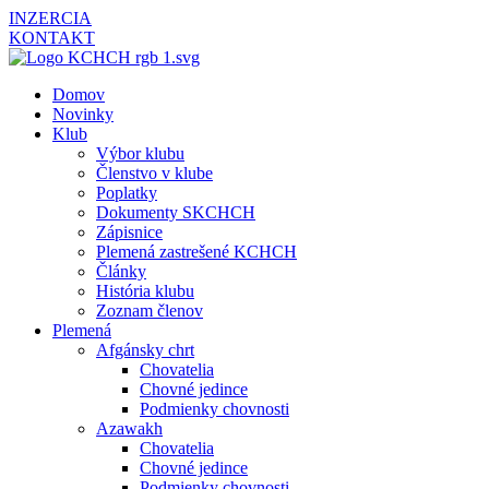
INZERCIA
KONTAKT
Domov
Novinky
Klub
Výbor klubu
Členstvo v klube
Poplatky
Dokumenty SKCHCH
Zápisnice
Plemená zastrešené KCHCH
Články
História klubu
Zoznam členov
Plemená
Afgánsky chrt
Chovatelia
Chovné jedince
Podmienky chovnosti
Azawakh
Chovatelia
Chovné jedince
Podmienky chovnosti