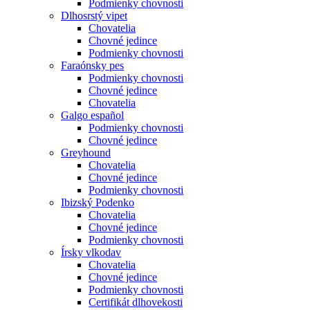
Podmienky chovnosti
Dlhosrstý vipet
Chovatelia
Chovné jedince
Podmienky chovnosti
Faraónsky pes
Podmienky chovnosti
Chovné jedince
Chovatelia
Galgo español
Podmienky chovnosti
Chovné jedince
Greyhound
Chovatelia
Chovné jedince
Podmienky chovnosti
Ibizský Podenko
Chovatelia
Chovné jedince
Podmienky chovnosti
Írsky vlkodav
Chovatelia
Chovné jedince
Podmienky chovnosti
Certifikát dlhovekosti