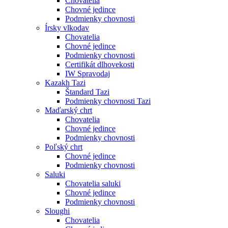
Chovatelia
Chovné jedince
Podmienky chovnosti
Írsky vlkodav
Chovatelia
Chovné jedince
Podmienky chovnosti
Certifikát dlhovekosti
IW Spravodaj
Kazakh Tazi
Štandard Tazi
Podmienky chovnosti Tazi
Maďarský chrt
Chovatelia
Chovné jedince
Podmienky chovnosti
Poľský chrt
Chovné jedince
Podmienky chovnosti
Saluki
Chovatelia saluki
Chovné jedince
Podmienky chovnosti
Sloughi
Chovatelia