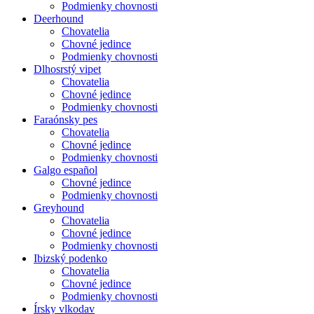
Podmienky chovnosti
Deerhound
Chovatelia
Chovné jedince
Podmienky chovnosti
Dlhosrstý vipet
Chovatelia
Chovné jedince
Podmienky chovnosti
Faraónsky pes
Chovatelia
Chovné jedince
Podmienky chovnosti
Galgo español
Chovné jedince
Podmienky chovnosti
Greyhound
Chovatelia
Chovné jedince
Podmienky chovnosti
Ibizský podenko
Chovatelia
Chovné jedince
Podmienky chovnosti
Írsky vlkodav