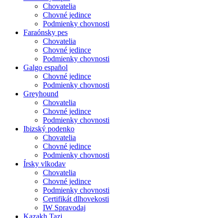
Chovatelia
Chovné jedince
Podmienky chovnosti
Faraónsky pes
Chovatelia
Chovné jedince
Podmienky chovnosti
Galgo español
Chovné jedince
Podmienky chovnosti
Greyhound
Chovatelia
Chovné jedince
Podmienky chovnosti
Ibizský podenko
Chovatelia
Chovné jedince
Podmienky chovnosti
Írsky vlkodav
Chovatelia
Chovné jedince
Podmienky chovnosti
Certifikát dlhovekosti
IW Spravodaj
Kazakh Tazi