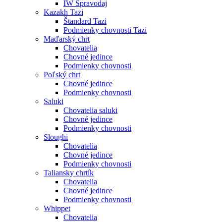
IW Spravodaj
Kazakh Tazi
Štandard Tazi
Podmienky chovnosti Tazi
Maďarský chrt
Chovatelia
Chovné jedince
Podmienky chovnosti
Poľský chrt
Chovné jedince
Podmienky chovnosti
Saluki
Chovatelia saluki
Chovné jedince
Podmienky chovnosti
Sloughi
Chovatelia
Chovné jedince
Podmienky chovnosti
Taliansky chrtík
Chovatelia
Chovné jedince
Podmienky chovnosti
Whippet
Chovatelia