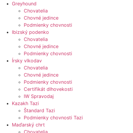
Greyhound
Chovatelia
Chovné jedince
Podmienky chovnosti
Ibizský podenko
Chovatelia
Chovné jedince
Podmienky chovnosti
Írsky vlkodav
Chovatelia
Chovné jedince
Podmienky chovnosti
Certifikát dlhovekosti
IW Spravodaj
Kazakh Tazi
Štandard Tazi
Podmienky chovnosti Tazi
Maďarský chrt
Chovatelia