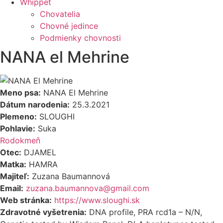
Whippet
Chovatelia
Chovné jedince
Podmienky chovnosti
NANA el Mehrine
Meno psa:
NANA El Mehrine
Dátum narodenia:
25.3.2021
Plemeno:
SLOUGHI
Pohlavie:
Suka
Rodokmeň
Otec:
DJAMEL
Matka:
HAMRA
Majiteľ:
Zuzana Baumannová
Email:
zuzana.baumannova@gmail.com
Web stránka:
https://www.sloughi.sk
Zdravotné vyšetrenia:
DNA profile, PRA rcd1a – N/N,