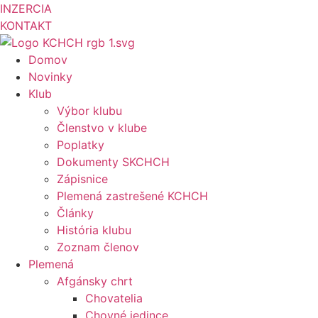
INZERCIA
KONTAKT
Domov
Novinky
Klub
Výbor klubu
Členstvo v klube
Poplatky
Dokumenty SKCHCH
Zápisnice
Plemená zastrešené KCHCH
Články
História klubu
Zoznam členov
Plemená
Afgánsky chrt
Chovatelia
Chovné jedince