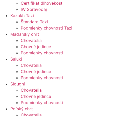
Certifikát dlhovekosti
IW Spravodaj
Kazakh Tazi
Štandard Tazi
Podmienky chovnosti Tazi
Maďarský chrt
Chovatelia
Chovné jedince
Podmienky chovnosti
Saluki
Chovatelia
Chovné jedince
Podmienky chovnosti
Sloughi
Chovatelia
Chovné jedince
Podmienky chovnosti
Poľský chrt
Chovatelia