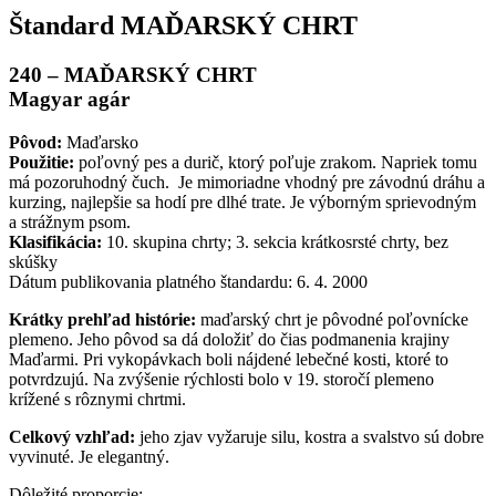
Štandard MAĎARSKÝ CHRT
240 – MAĎARSKÝ CHRT
Magyar agár
Pôvod
:
Maďarsko
Použitie
:
poľovný pes a durič, ktorý poľuje zrakom. Napriek tomu
má pozoruhodný čuch. Je mimoriadne vhodný pre závodnú dráhu a
kurzing, najlepšie sa hodí pre dlhé trate. Je výborným sprievodným
a strážnym psom.
Klasifikácia
:
10. skupina chrty; 3. sekcia krátkosrsté chrty, bez
skúšky
Dátum publikovania platného štandardu: 6. 4. 2000
Krátky prehľad histórie
:
maďarský chrt je pôvodné poľovnícke
plemeno. Jeho pôvod sa dá doložiť do čias podmanenia krajiny
Maďarmi. Pri vykopávkach boli nájdené lebečné kosti, ktoré to
potvrdzujú. Na zvýšenie rýchlosti bolo v 19. storočí plemeno
krížené s rôznymi chrtmi.
Celkový vzhľad
:
jeho zjav vyžaruje silu, kostra a svalstvo sú dobre
vyvinuté. Je elegantný.
Dôležité proporcie: