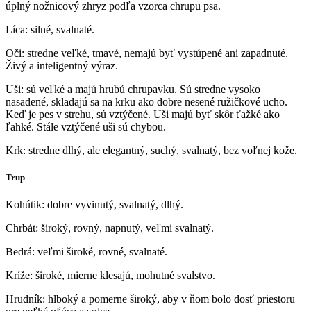
úplný nožnicový zhryz podľa vzorca chrupu psa.
Líca: silné, svalnaté.
Oči: stredne veľké, tmavé, nemajú byť vystúpené ani zapadnuté.
Živý a inteligentný výraz.
Uši: sú veľké a majú hrubú chrupavku. Sú stredne vysoko
nasadené, skladajú sa na krku ako dobre nesené ružičkové ucho.
Keď je pes v strehu, sú vztýčené. Uši majú byť skôr ťažké ako
ľahké. Stále vztýčené uši sú chybou.
Krk: stredne dlhý, ale elegantný, suchý, svalnatý, bez voľnej kože.
Trup
Kohútik: dobre vyvinutý, svalnatý, dlhý.
Chrbát: široký, rovný, napnutý, veľmi svalnatý.
Bedrá: veľmi široké, rovné, svalnaté.
Kríže: široké, mierne klesajú, mohutné svalstvo.
Hrudník: hlboký a pomerne široký, aby v ňom bolo dosť priestoru