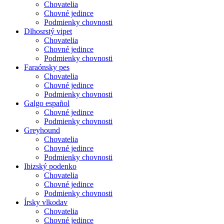
Chovatelia
Chovné jedince
Podmienky chovnosti
Dlhosrstý vipet
Chovatelia
Chovné jedince
Podmienky chovnosti
Faraónsky pes
Chovatelia
Chovné jedince
Podmienky chovnosti
Galgo español
Chovné jedince
Podmienky chovnosti
Greyhound
Chovatelia
Chovné jedince
Podmienky chovnosti
Ibizský podenko
Chovatelia
Chovné jedince
Podmienky chovnosti
Írsky vlkodav
Chovatelia
Chovné jedince