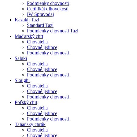
Podmienky chovnosti
Certifikát dlhovekosti
IW Spravodaj
Kazakh Tazi
Štandard Tazi
Podmienky chovnosti Tazi
Maďarský chrt
Chovatelia
Chovné jedince
Podmienky chovnosti
Saluki
Chovatelia
Chovné jedince
Podmienky chovnosti
Sloughi
Chovatelia
Chovné jedince
Podmienky chovnosti
Poľský chrt
Chovatelia
Chovné jedince
Podmienky chovnosti
Taliansky chrtík
Chovatelia
Chovné jedince