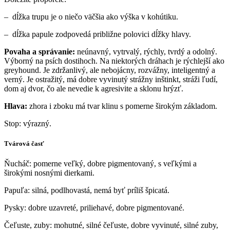
– dĺžka trupu je o niečo väčšia ako výška v kohútiku.
– dĺžka papule zodpovedá približne polovici dĺžky hlavy.
Povaha a správanie
:
neúnavný, vytrvalý, rýchly, tvrdý a odolný.
Výborný na psích dostihoch. Na niektorých dráhach je rýchlejší ako
greyhound. Je zdržanlivý, ale nebojácny, rozvážny, inteligentný a
verný. Je ostražitý, má dobre vyvinutý strážny inštinkt, stráži ľudí,
dom aj dvor, čo ale nevedie k agresivite a sklonu hrýzť.
Hlava
:
zhora i zboku má tvar klinu s pomerne širokým základom.
Stop: výrazný.
Tvárová časť
Ňucháč: pomerne veľký, dobre pigmentovaný, s veľkými a
širokými nosnými dierkami.
Papuľa: silná, podlhovastá, nemá byť príliš špicatá.
Pysky: dobre uzavreté, priliehavé, dobre pigmentované.
Čeľuste, zuby: mohutné, silné čeľuste, dobre vyvinuté, silné zuby,