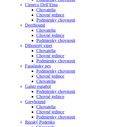
Cirneco Dell’Etna
Chovatelia
Chovné jedince
Podmienky chovnosti
Deerhound
Chovatelia
Chovné jedince
Podmienky chovnosti
Dlhosrstý vipet
Chovatelia
Chovné jedince
Podmienky chovnosti
Faraónsky pes
Podmienky chovnosti
Chovné jedince
Chovatelia
Galgo español
Podmienky chovnosti
Chovné jedince
Greyhound
Chovatelia
Chovné jedince
Podmienky chovnosti
Ibizský Podenko