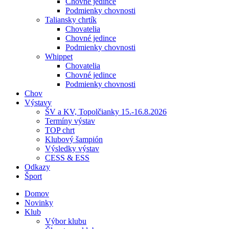
Chovné jedince
Podmienky chovnosti
Taliansky chrtík
Chovatelia
Chovné jedince
Podmienky chovnosti
Whippet
Chovatelia
Chovné jedince
Podmienky chovnosti
Chov
Výstavy
ŠV a KV, Topolčianky 15.-16.8.2026
Termíny výstav
TOP chrt
Klubový šampión
Výsledky výstav
CESS & ESS
Odkazy
Šport
Domov
Novinky
Klub
Výbor klubu