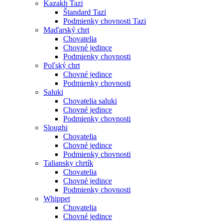
Kazakh Tazi
Štandard Tazi
Podmienky chovnosti Tazi
Maďarský chrt
Chovatelia
Chovné jedince
Podmienky chovnosti
Poľský chrt
Chovné jedince
Podmienky chovnosti
Saluki
Chovatelia saluki
Chovné jedince
Podmienky chovnosti
Sloughi
Chovatelia
Chovné jedince
Podmienky chovnosti
Taliansky chrtík
Chovatelia
Chovné jedince
Podmienky chovnosti
Whippet
Chovatelia
Chovné jedince