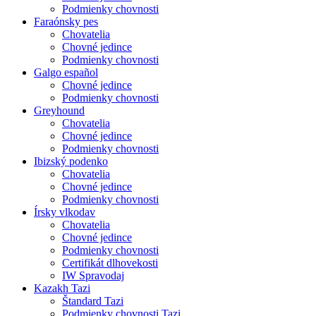
Podmienky chovnosti
Faraónsky pes
Chovatelia
Chovné jedince
Podmienky chovnosti
Galgo español
Chovné jedince
Podmienky chovnosti
Greyhound
Chovatelia
Chovné jedince
Podmienky chovnosti
Ibizský podenko
Chovatelia
Chovné jedince
Podmienky chovnosti
Írsky vlkodav
Chovatelia
Chovné jedince
Podmienky chovnosti
Certifikát dlhovekosti
IW Spravodaj
Kazakh Tazi
Štandard Tazi
Podmienky chovnosti Tazi