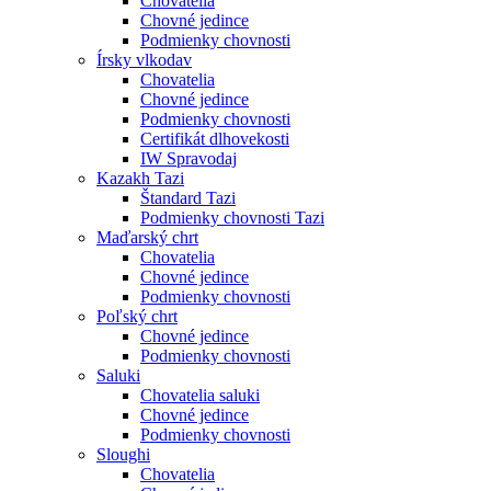
Chovatelia
Chovné jedince
Podmienky chovnosti
Írsky vlkodav
Chovatelia
Chovné jedince
Podmienky chovnosti
Certifikát dlhovekosti
IW Spravodaj
Kazakh Tazi
Štandard Tazi
Podmienky chovnosti Tazi
Maďarský chrt
Chovatelia
Chovné jedince
Podmienky chovnosti
Poľský chrt
Chovné jedince
Podmienky chovnosti
Saluki
Chovatelia saluki
Chovné jedince
Podmienky chovnosti
Sloughi
Chovatelia