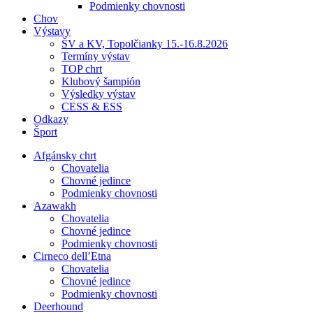
Podmienky chovnosti
Chov
Výstavy
ŠV a KV, Topolčianky 15.-16.8.2026
Termíny výstav
TOP chrt
Klubový šampión
Výsledky výstav
CESS & ESS
Odkazy
Šport
Afgánsky chrt
Chovatelia
Chovné jedince
Podmienky chovnosti
Azawakh
Chovatelia
Chovné jedince
Podmienky chovnosti
Cirneco dell’Etna
Chovatelia
Chovné jedince
Podmienky chovnosti
Deerhound