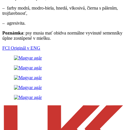
– farby modrá, modro-biela, hnedá, vlkosivá, čierna s pálením,
trojfarebnosť,
– agresivita.
Poznámka
: psy musia mať obidva normálne vyvinuté semenníky
úplne zostúpené v miešku.
FCI Originál v ENG