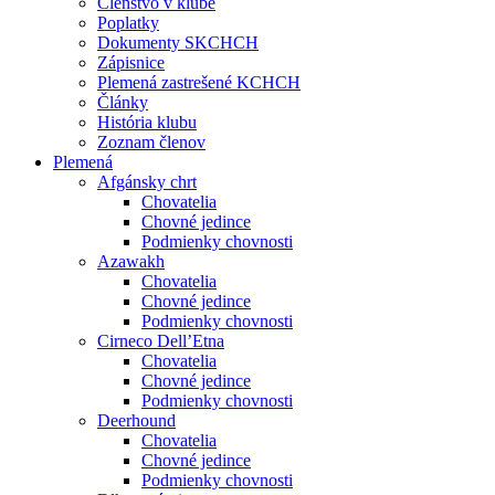
Členstvo v klube
Poplatky
Dokumenty SKCHCH
Zápisnice
Plemená zastrešené KCHCH
Články
História klubu
Zoznam členov
Plemená
Afgánsky chrt
Chovatelia
Chovné jedince
Podmienky chovnosti
Azawakh
Chovatelia
Chovné jedince
Podmienky chovnosti
Cirneco Dell’Etna
Chovatelia
Chovné jedince
Podmienky chovnosti
Deerhound
Chovatelia
Chovné jedince
Podmienky chovnosti