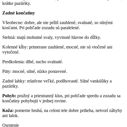
krátke pazúriky.
Zadné končatiny
Všeobecne: dobre, ale nie príliš zauhlené, svalnaté, so silnými
kosťami. Pri pohľade zozadu sú paralelené.
Stehná: majú mohutné svaly, vyvinuté hlavne do dĺžky.
Kolenné kĺby: primerane zauhlené, mocné, nie sú vtočené ani
vytočené.
Predkolenia: dlhé, sucho svalnaté.
Päty: mocné, silné, nízko postavené.
Zadné labky: relatívne veľké, podlhovasté. Silné vankúšiky a
pazúriky.
Pohyb
:
pružný a priestranný klus, pri pohľade spredu a zozadu sa
končatiny pohybujú v jednej rovine.
Koža
:
pomerne hrubá, na celom tele dobre prilieha, netvorí záhyby
ani lalok.
Osrstenie