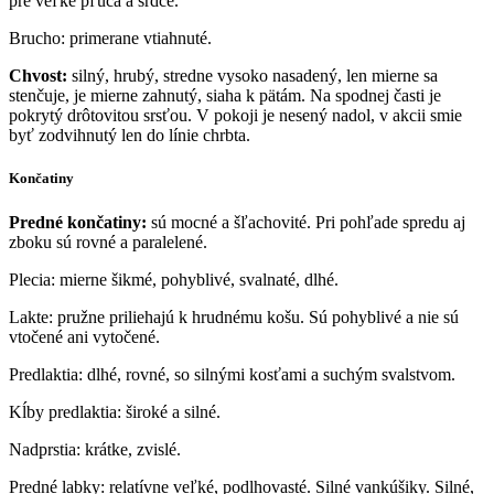
pre veľké pľúca a srdce.
Brucho: primerane vtiahnuté.
Chvost
:
silný, hrubý, stredne vysoko nasadený, len mierne sa
stenčuje, je mierne zahnutý, siaha k pätám. Na spodnej časti je
pokrytý drôtovitou srsťou. V pokoji je nesený nadol, v akcii smie
byť zodvihnutý len do línie chrbta.
Končatiny
Predné končatiny
:
sú mocné a šľachovité. Pri pohľade spredu aj
zboku sú rovné a paralelené.
Plecia: mierne šikmé, pohyblivé, svalnaté, dlhé.
Lakte: pružne priliehajú k hrudnému košu. Sú pohyblivé a nie sú
vtočené ani vytočené.
Predlaktia: dlhé, rovné, so silnými kosťami a suchým svalstvom.
Kĺby predlaktia: široké a silné.
Nadprstia: krátke, zvislé.
Predné labky: relatívne veľké, podlhovasté. Silné vankúšiky. Silné,