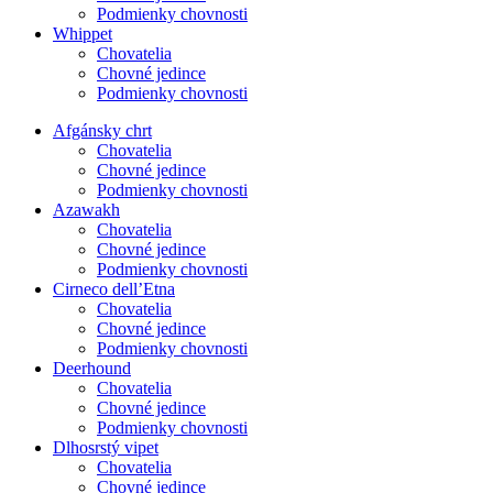
Podmienky chovnosti
Whippet
Chovatelia
Chovné jedince
Podmienky chovnosti
Afgánsky chrt
Chovatelia
Chovné jedince
Podmienky chovnosti
Azawakh
Chovatelia
Chovné jedince
Podmienky chovnosti
Cirneco dell’Etna
Chovatelia
Chovné jedince
Podmienky chovnosti
Deerhound
Chovatelia
Chovné jedince
Podmienky chovnosti
Dlhosrstý vipet
Chovatelia
Chovné jedince