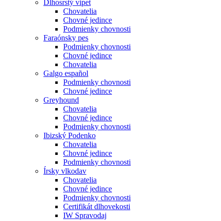
Dlhosrstý vipet
Chovatelia
Chovné jedince
Podmienky chovnosti
Faraónsky pes
Podmienky chovnosti
Chovné jedince
Chovatelia
Galgo español
Podmienky chovnosti
Chovné jedince
Greyhound
Chovatelia
Chovné jedince
Podmienky chovnosti
Ibizský Podenko
Chovatelia
Chovné jedince
Podmienky chovnosti
Írsky vlkodav
Chovatelia
Chovné jedince
Podmienky chovnosti
Certifikát dlhovekosti
IW Spravodaj