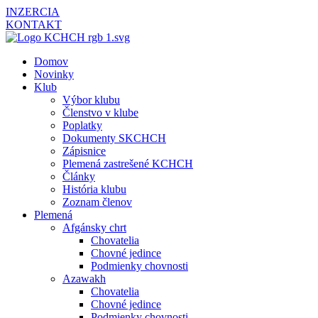
INZERCIA
KONTAKT
Domov
Novinky
Klub
Výbor klubu
Členstvo v klube
Poplatky
Dokumenty SKCHCH
Zápisnice
Plemená zastrešené KCHCH
Články
História klubu
Zoznam členov
Plemená
Afgánsky chrt
Chovatelia
Chovné jedince
Podmienky chovnosti
Azawakh
Chovatelia
Chovné jedince
Podmienky chovnosti