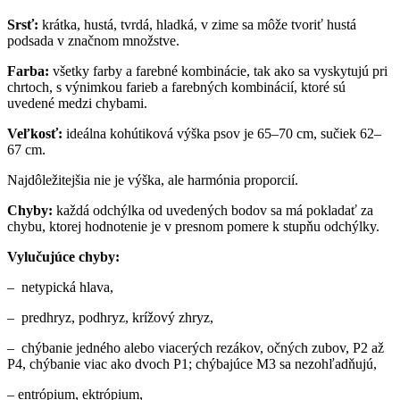
Srsť
:
krátka, hustá, tvrdá, hladká, v zime sa môže tvoriť hustá
podsada v značnom množstve.
Farba
:
všetky farby a farebné kombinácie, tak ako sa vyskytujú pri
chrtoch, s výnimkou farieb a farebných kombinácií, ktoré sú
uvedené medzi chybami.
Veľkosť
:
ideálna kohútiková výška psov je 65–70 cm, sučiek 62–
67 cm.
Najdôležitejšia nie je výška, ale harmónia proporcií.
Chyby
:
každá odchýlka od uvedených bodov sa má pokladať za
chybu, ktorej hodnotenie je v presnom pomere k stupňu odchýlky.
Vylučujúce chyby:
– netypická hlava,
– predhryz, podhryz, krížový zhryz,
– chýbanie jedného alebo viacerých rezákov, očných zubov, P2 až
P4, chýbanie viac ako dvoch P1; chýbajúce M3 sa nezohľadňujú,
– entrópium, ektrópium,