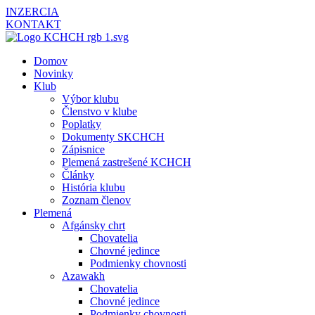
INZERCIA
KONTAKT
Domov
Novinky
Klub
Výbor klubu
Členstvo v klube
Poplatky
Dokumenty SKCHCH
Zápisnice
Plemená zastrešené KCHCH
Články
História klubu
Zoznam členov
Plemená
Afgánsky chrt
Chovatelia
Chovné jedince
Podmienky chovnosti
Azawakh
Chovatelia
Chovné jedince
Podmienky chovnosti