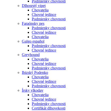
Podmienky chovnosti
Dlhosrstý vipet
Chovatelia
Chovné jedince
Podmienky chovnosti
Faraónsky pes
Podmienky chovnosti
Chovné jedince
Chovatelia
Galgo español
Podmienky chovnosti
Chovné jedince
Greyhound
Chovatelia
Chovné jedince
Podmienky chovnosti
Ibizský Podenko
Chovatelia
Chovné jedince
Podmienky chovnosti
Írsky vlkodav
Chovatelia
Chovné jedince
Podmienky chovnosti
Certifikát dlhovekosti