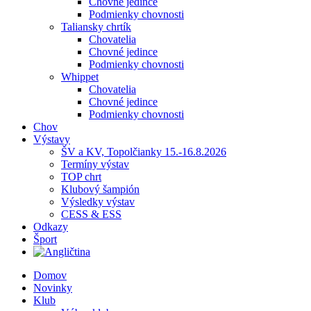
Chovné jedince
Podmienky chovnosti
Taliansky chrtík
Chovatelia
Chovné jedince
Podmienky chovnosti
Whippet
Chovatelia
Chovné jedince
Podmienky chovnosti
Chov
Výstavy
ŠV a KV, Topolčianky 15.-16.8.2026
Termíny výstav
TOP chrt
Klubový šampión
Výsledky výstav
CESS & ESS
Odkazy
Šport
Domov
Novinky
Klub