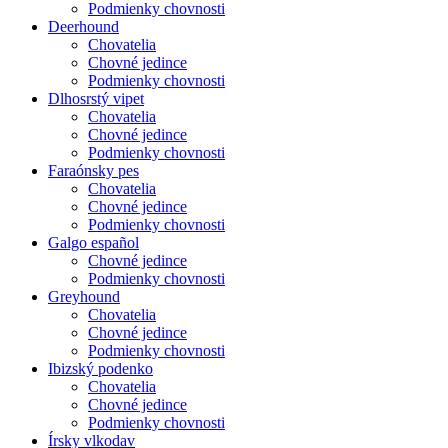
Podmienky chovnosti
Deerhound
Chovatelia
Chovné jedince
Podmienky chovnosti
Dlhosrstý vipet
Chovatelia
Chovné jedince
Podmienky chovnosti
Faraónsky pes
Chovatelia
Chovné jedince
Podmienky chovnosti
Galgo español
Chovné jedince
Podmienky chovnosti
Greyhound
Chovatelia
Chovné jedince
Podmienky chovnosti
Ibizský podenko
Chovatelia
Chovné jedince
Podmienky chovnosti
Írsky vlkodav