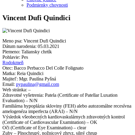
Podmienky chovnosti
Vincent Dufi Quindici
Meno psa: Vincent Dufi Quindici
Dátum narodenia: 05.03.2021
Plemeno: Taliansky chrtík
Pohlavie: Pes
Rodokmeň
Otec: Bacco Perbacco Del Colle Folignato
Matka: Reia Quindici
Majiteľ: Mgr. Paulína Pyšná
Email:
pypaulina@gmail.com
Web stránka: –
Zdravotné vyšetrenia: Patela (Certificate of Patellar Luxation
Evaluation) – N/N
Familiárna hypoplázia skloviny (FEH) alebo autozomálne recesívna
amelogenéza imperfecta (ARAI) – N/N
Výsledok všeobecných kardiovaskulárnych zdravotných kontrol
(Certificate of Cardiovascular Examination) – OK
Oči (Certificate of Eye Examination) – clear
Zuby – Plnochrupý, nožnicový zhryz, silný chrup