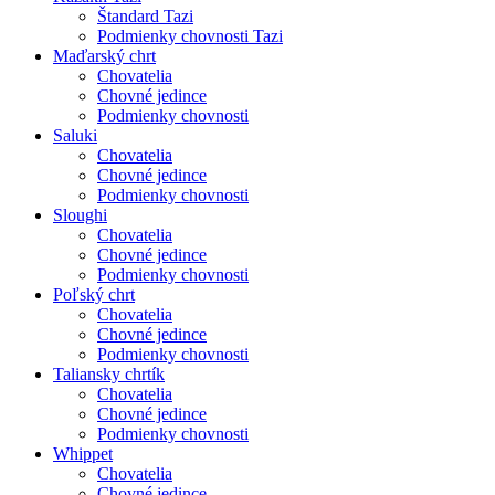
Štandard Tazi
Podmienky chovnosti Tazi
Maďarský chrt
Chovatelia
Chovné jedince
Podmienky chovnosti
Saluki
Chovatelia
Chovné jedince
Podmienky chovnosti
Sloughi
Chovatelia
Chovné jedince
Podmienky chovnosti
Poľský chrt
Chovatelia
Chovné jedince
Podmienky chovnosti
Taliansky chrtík
Chovatelia
Chovné jedince
Podmienky chovnosti
Whippet
Chovatelia
Chovné jedince