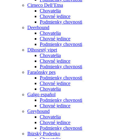
Cirneco Dell’Etna
Chovatelia
Chovné jedince
Podmienky chovnosti
Deerhound
Chovatelia
Chovné jedince
Podmienky chovnosti
Dlhosrstý vipet
Chovatelia
Chovné jedince
Podmienky chovnosti
Faraónsky pes
Podmienky chovnosti
Chovné jedince
Chovatelia
Galgo español
Podmienky chovnosti
Chovné jedince
Greyhound
Chovatelia
Chovné jedince
Podmienky chovnosti
Ibizský Podenko