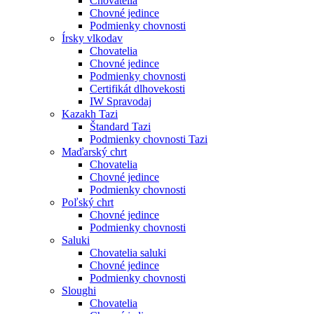
Chovatelia
Chovné jedince
Podmienky chovnosti
Írsky vlkodav
Chovatelia
Chovné jedince
Podmienky chovnosti
Certifikát dlhovekosti
IW Spravodaj
Kazakh Tazi
Štandard Tazi
Podmienky chovnosti Tazi
Maďarský chrt
Chovatelia
Chovné jedince
Podmienky chovnosti
Poľský chrt
Chovné jedince
Podmienky chovnosti
Saluki
Chovatelia saluki
Chovné jedince
Podmienky chovnosti
Sloughi
Chovatelia