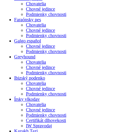
Chovatelia
Chovné jedince
Podmienky chovnosti
Faraónsky pes
Chovatelia
Chovné jedince
Podmienky chovnosti
Galgo español
Chovné jedince
Podmienky chovnosti
Greyhound
Chovatelia
Chovné jedince
Podmienky chovnosti
Ibizský podenko
Chovatelia
Chovné jedince
Podmienky chovnosti
Írsky vlkodav
Chovatelia
Chovné jedince
Podmienky chovnosti
Certifikát dlhovekosti
IW Spravodaj
Kazakh Tazi