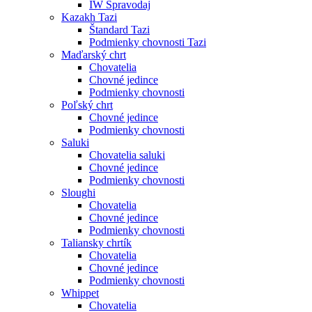
IW Spravodaj
Kazakh Tazi
Štandard Tazi
Podmienky chovnosti Tazi
Maďarský chrt
Chovatelia
Chovné jedince
Podmienky chovnosti
Poľský chrt
Chovné jedince
Podmienky chovnosti
Saluki
Chovatelia saluki
Chovné jedince
Podmienky chovnosti
Sloughi
Chovatelia
Chovné jedince
Podmienky chovnosti
Taliansky chrtík
Chovatelia
Chovné jedince
Podmienky chovnosti
Whippet
Chovatelia