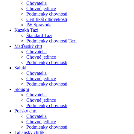
Chovatelia
Chovné jedince
Podmienky chovnosti
Certifikát dlhovekosti
IW Spravodaj
Kazakh Tazi
Štandard Tazi
Podmienky chovnosti Tazi
Maďarský chrt
Chovatelia
Chovné jedince
Podmienky chovnosti
Saluki
Chovatelia
Chovné jedince
Podmienky chovnosti
Sloughi
Chovatelia
Chovné jedince
Podmienky chovnosti
Poľský chrt
Chovatelia
Chovné jedince
Podmienky chovnosti
Taliansky chrtík