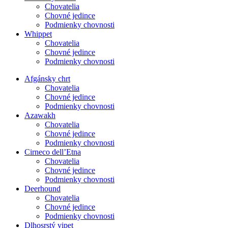
Chovatelia
Chovné jedince
Podmienky chovnosti
Whippet
Chovatelia
Chovné jedince
Podmienky chovnosti
Afgánsky chrt
Chovatelia
Chovné jedince
Podmienky chovnosti
Azawakh
Chovatelia
Chovné jedince
Podmienky chovnosti
Cirneco dell’Etna
Chovatelia
Chovné jedince
Podmienky chovnosti
Deerhound
Chovatelia
Chovné jedince
Podmienky chovnosti
Dlhosrstý vipet