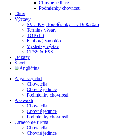
Chovné jedince
Podmienky chovnosti
Chov
Výstavy
ŠV a KV, Topolčianky 15.-16.8.2026
Termíny výstav
TOP chrt
Klubový šampión
Výsledky výstav
CESS & ESS
Odkazy
Šport
Afgánsky chrt
Chovatelia
Chovné jedince
Podmienky chovnosti
Azawakh
Chovatelia
Chovné jedince
Podmienky chovnosti
Cirneco dell’Etna
Chovatelia
Chovné jedince