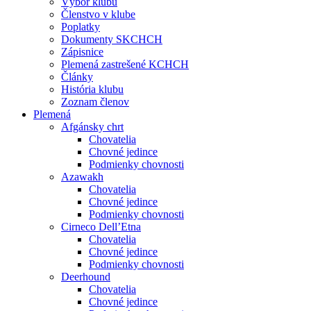
Výbor klubu
Členstvo v klube
Poplatky
Dokumenty SKCHCH
Zápisnice
Plemená zastrešené KCHCH
Články
História klubu
Zoznam členov
Plemená
Afgánsky chrt
Chovatelia
Chovné jedince
Podmienky chovnosti
Azawakh
Chovatelia
Chovné jedince
Podmienky chovnosti
Cirneco Dell’Etna
Chovatelia
Chovné jedince
Podmienky chovnosti
Deerhound
Chovatelia
Chovné jedince