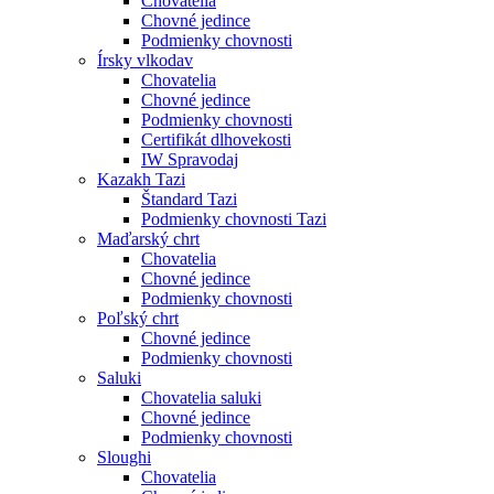
Chovatelia
Chovné jedince
Podmienky chovnosti
Írsky vlkodav
Chovatelia
Chovné jedince
Podmienky chovnosti
Certifikát dlhovekosti
IW Spravodaj
Kazakh Tazi
Štandard Tazi
Podmienky chovnosti Tazi
Maďarský chrt
Chovatelia
Chovné jedince
Podmienky chovnosti
Poľský chrt
Chovné jedince
Podmienky chovnosti
Saluki
Chovatelia saluki
Chovné jedince
Podmienky chovnosti
Sloughi
Chovatelia