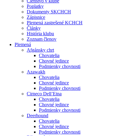
Členstvo v klube
Poplatky
Dokumenty SKCHCH
Zápisnice
Plemená zastrešené KCHCH
Články
História klubu
Zoznam členov
Plemená
Afgánsky chrt
Chovatelia
Chovné jedince
Podmienky chovnosti
Azawakh
Chovatelia
Chovné jedince
Podmienky chovnosti
Cirneco Dell’Etna
Chovatelia
Chovné jedince
Podmienky chovnosti
Deerhound
Chovatelia
Chovné jedince
Podmienky chovnosti