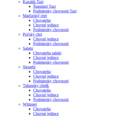
Kazakh Tazi
Štandard Tazi
Podmienky chovnosti Tazi
Maďarský chrt
Chovatelia
Chovné jedince
Podmienky chovnosti
Poľský chrt
Chovné jedince
Podmienky chovnosti
Saluki
Chovatelia saluki
Chovné jedince
Podmienky chovnosti
Sloughi
Chovatelia
Chovné jedince
Podmienky chovnosti
Taliansky chrtík
Chovatelia
Chovné jedince
Podmienky chovnosti
Whippet
Chovatelia
Chovné jedince