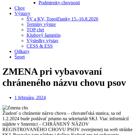
Podmienky chovnosti
Chov
Výstavy
ŠV a KV, Topolčianky 15.-16.8.2026
Termíny výstav
TOP chrt
Klubový šampión
Výsledky výstav
CESS & ESS
Odkazy
Šport
ZMENA pri vybavovaní
chráneného názvu chovu psov
1 februára, 2024
Žiadosť o chránenie názvu chovu – chovateľská stanica, sa od
1.2.2024 bude podávať priamo na sekretariát SKJ. Viac informácií
nájdete v Smernici – CHRÁNENÝ NÁZOV
REGISTROVANÉHO CHOVU PSOV zverejnenej na web stránke
SKJ. Rovnako tam nájdete i tlačivo žiadosti pre jej vybavenie.