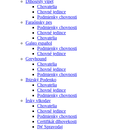
Dlhosrstý vipet
Chovatelia
Chovné jedince
Podmienky chovnosti
Faraónsky pes
Podmienky chovnosti
Chovné jedince
Chovatelia
Galgo español
Podmienky chovnosti
Chovné jedince
Greyhound
Chovatelia
Chovné jedince
Podmienky chovnosti
Ibizský Podenko
Chovatelia
Chovné jedince
Podmienky chovnosti
Írsky vlkodav
Chovatelia
Chovné jedince
Podmienky chovnosti
Certifikát dlhovekosti
IW Spravodaj