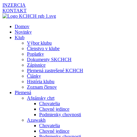
INZERCIA
KONTAKT
Domov
Novinky
Klub
Výbor klubu
Členstvo v klube
Poplatky
Dokumenty SKCHCH
Zápisnice
Plemená zastrešené KCHCH
Články
História klubu
Zoznam členov
Plemená
Afgánsky chrt
Chovatelia
Chovné jedince
Podmienky chovnosti
Azawakh
Chovatelia
Chovné jedince
Podmienky chovnosti