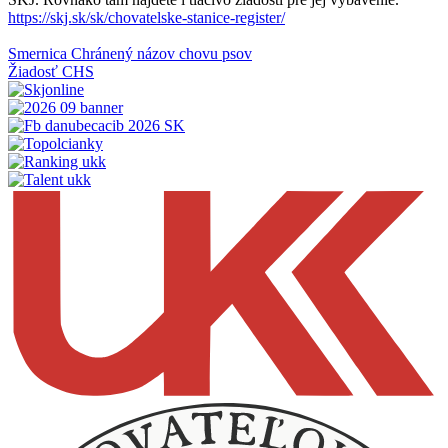
https://skj.sk/sk/chovatelske-stanice-register/
Smernica Chránený názov chovu psov
Žiadosť CHS