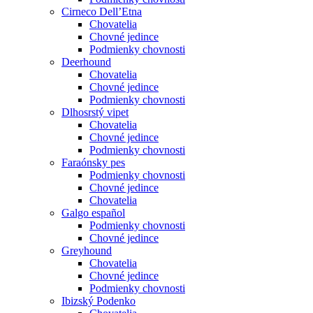
Cirneco Dell’Etna
Chovatelia
Chovné jedince
Podmienky chovnosti
Deerhound
Chovatelia
Chovné jedince
Podmienky chovnosti
Dlhosrstý vipet
Chovatelia
Chovné jedince
Podmienky chovnosti
Faraónsky pes
Podmienky chovnosti
Chovné jedince
Chovatelia
Galgo español
Podmienky chovnosti
Chovné jedince
Greyhound
Chovatelia
Chovné jedince
Podmienky chovnosti
Ibizský Podenko