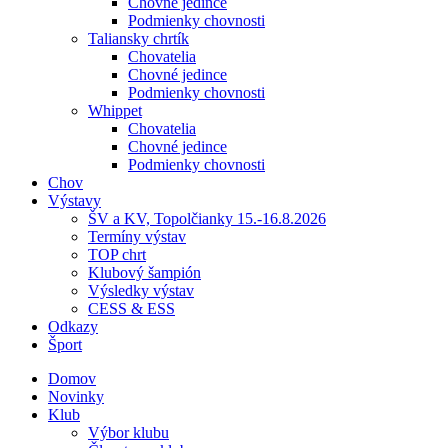
Chovné jedince
Podmienky chovnosti
Taliansky chrtík
Chovatelia
Chovné jedince
Podmienky chovnosti
Whippet
Chovatelia
Chovné jedince
Podmienky chovnosti
Chov
Výstavy
ŠV a KV, Topolčianky 15.-16.8.2026
Termíny výstav
TOP chrt
Klubový šampión
Výsledky výstav
CESS & ESS
Odkazy
Šport
Domov
Novinky
Klub
Výbor klubu