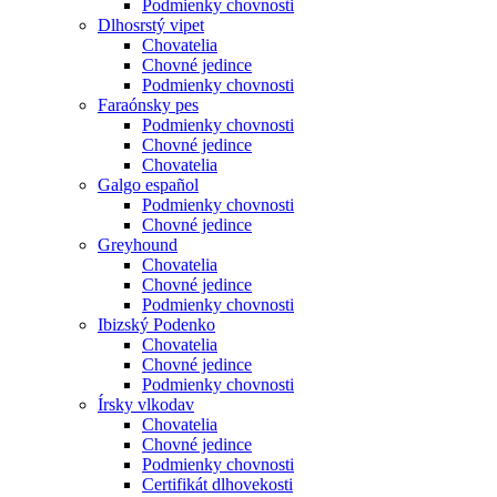
Podmienky chovnosti
Dlhosrstý vipet
Chovatelia
Chovné jedince
Podmienky chovnosti
Faraónsky pes
Podmienky chovnosti
Chovné jedince
Chovatelia
Galgo español
Podmienky chovnosti
Chovné jedince
Greyhound
Chovatelia
Chovné jedince
Podmienky chovnosti
Ibizský Podenko
Chovatelia
Chovné jedince
Podmienky chovnosti
Írsky vlkodav
Chovatelia
Chovné jedince
Podmienky chovnosti
Certifikát dlhovekosti