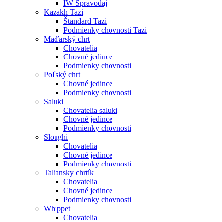
IW Spravodaj
Kazakh Tazi
Štandard Tazi
Podmienky chovnosti Tazi
Maďarský chrt
Chovatelia
Chovné jedince
Podmienky chovnosti
Poľský chrt
Chovné jedince
Podmienky chovnosti
Saluki
Chovatelia saluki
Chovné jedince
Podmienky chovnosti
Sloughi
Chovatelia
Chovné jedince
Podmienky chovnosti
Taliansky chrtík
Chovatelia
Chovné jedince
Podmienky chovnosti
Whippet
Chovatelia