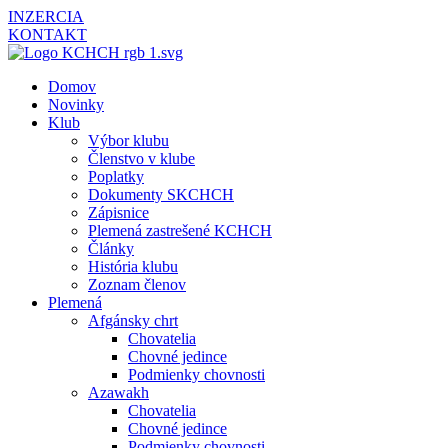
INZERCIA
KONTAKT
Domov
Novinky
Klub
Výbor klubu
Členstvo v klube
Poplatky
Dokumenty SKCHCH
Zápisnice
Plemená zastrešené KCHCH
Články
História klubu
Zoznam členov
Plemená
Afgánsky chrt
Chovatelia
Chovné jedince
Podmienky chovnosti
Azawakh
Chovatelia
Chovné jedince
Podmienky chovnosti