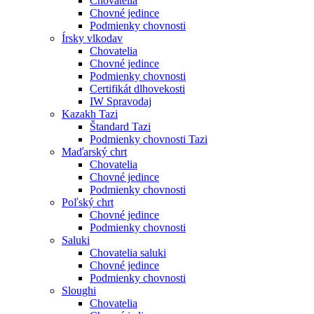
Chovatelia
Chovné jedince
Podmienky chovnosti
Írsky vlkodav
Chovatelia
Chovné jedince
Podmienky chovnosti
Certifikát dlhovekosti
IW Spravodaj
Kazakh Tazi
Štandard Tazi
Podmienky chovnosti Tazi
Maďarský chrt
Chovatelia
Chovné jedince
Podmienky chovnosti
Poľský chrt
Chovné jedince
Podmienky chovnosti
Saluki
Chovatelia saluki
Chovné jedince
Podmienky chovnosti
Sloughi
Chovatelia