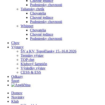
Chovné jedince
Podmienky chovnosti
Taliansky chrtík
Chovatelia
Chovné jedince
Podmienky chovnosti
Whippet
Chovatelia
Chovné jedince
Podmienky chovnosti
Chov
Výstavy
ŠV a KV, Topolčianky 15.-16.8.2026
Termíny výstav
TOP chrt
Klubový šampión
Výsledky výstav
CESS & ESS
Odkazy
Šport
Domov
Novinky
Klub