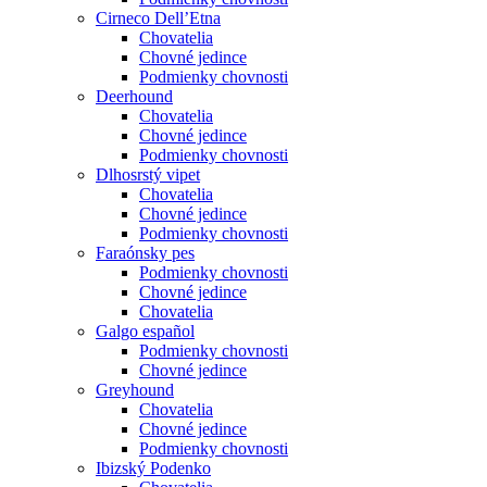
Cirneco Dell’Etna
Chovatelia
Chovné jedince
Podmienky chovnosti
Deerhound
Chovatelia
Chovné jedince
Podmienky chovnosti
Dlhosrstý vipet
Chovatelia
Chovné jedince
Podmienky chovnosti
Faraónsky pes
Podmienky chovnosti
Chovné jedince
Chovatelia
Galgo español
Podmienky chovnosti
Chovné jedince
Greyhound
Chovatelia
Chovné jedince
Podmienky chovnosti
Ibizský Podenko