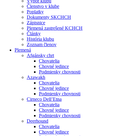
Výbor klubu
Členstvo v klube
Poplatky
Dokumenty SKCHCH
Zápisnice
Plemená zastrešené KCHCH
Články
História klubu
Zoznam členov
Plemená
Afgánsky chrt
Chovatelia
Chovné jedince
Podmienky chovnosti
Azawakh
Chovatelia
Chovné jedince
Podmienky chovnosti
Cirneco Dell’Etna
Chovatelia
Chovné jedince
Podmienky chovnosti
Deerhound
Chovatelia
Chovné jedince