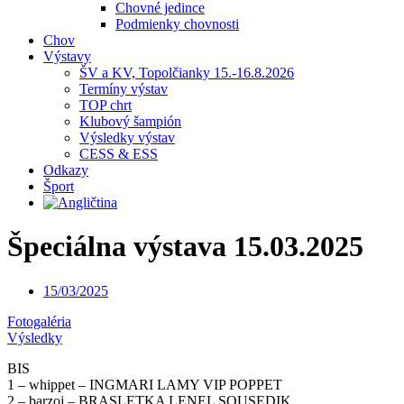
Chovné jedince
Podmienky chovnosti
Chov
Výstavy
ŠV a KV, Topolčianky 15.-16.8.2026
Termíny výstav
TOP chrt
Klubový šampión
Výsledky výstav
CESS & ESS
Odkazy
Šport
Špeciálna výstava 15.03.2025
15/03/2025
Fotogaléria
Výsledky
BIS
1 – whippet – INGMARI LAMY VIP POPPET
2 – barzoj – BRASLETKA LENEL SOUSEDIK